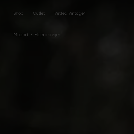
Shop
Outlet
Vetted Vintage™
›
Mænd
Fleecetrøjer