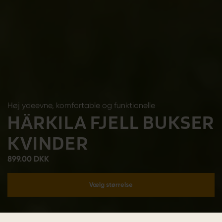
Høj ydeevne, komfortable og funktionelle
HÄRKILA FJELL BUKSER
KVINDER
899.00 DKK
Vælg størrelse