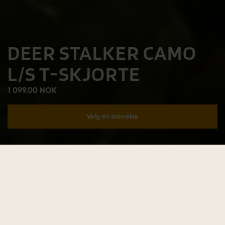
DEER STALKER CAMO
L/S T-SKJORTE
1 099.00 NOK
Velg en størrelse
Legg i handlekurv