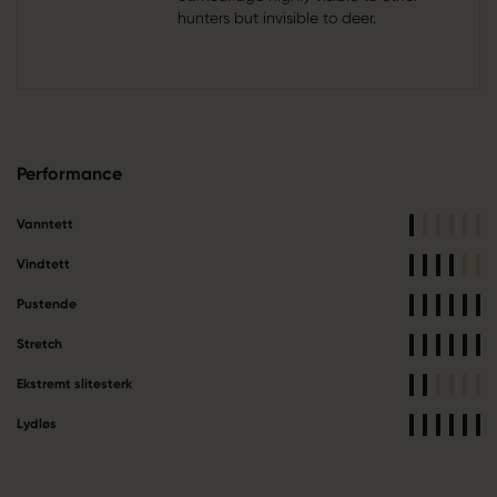
hunters but invisible to deer.
Performance
Vanntett
Vindtett
Pustende
Stretch
Ekstremt slitesterk
Lydløs