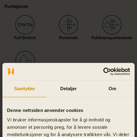
Funksjoner
Full Stretch
Pustende
Fukttransporterende
Hurtigtørkende
Samtykke
Detaljer
Om
Detaljer & egenskaper
Denne nettsiden anvender cookies
Vi bruker informasjonskapsler for å gi innhold og
Aktivitet & klima
annonser et personlig preg, for å levere sosiale
mediefunksjoner og for å analysere trafikken vår. Vi deler