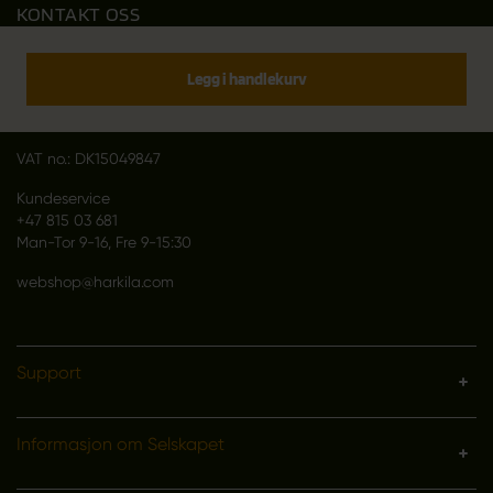
KONTAKT OSS
Outfit International A/S
Greve Main 10
Legg i handlekurv
DK 2670 Greve
Denmark
VAT no.: DK15049847
Kundeservice
+47 815 03 681
Man-Tor 9-16, Fre 9-15:30
webshop@harkila.com
Support
Informasjon om Selskapet