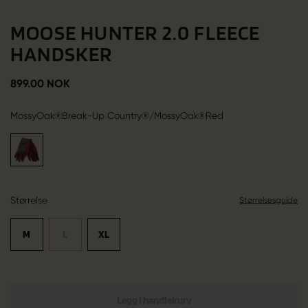
MOOSE HUNTER 2.0 FLEECE
HANDSKER
899.00 NOK
MossyOak®Break-Up Country®/MossyOak®Red
Størrelse
Størrelsesguide
M
L
XL
Legg i handlekurv