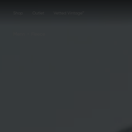
Shop
Outlet
Vetted Vintage™
›
Menn
Fleece