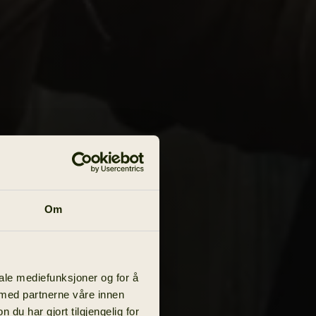
Om
iale mediefunksjoner og for å
 med partnerne våre innen
u har gjort tilgjengelig for