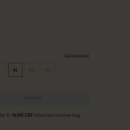
K
n
Størrelsesguide
L
XL
XXL
3XL
Læg i kurv
før kl.
14:00 CET
afsendes samme dag