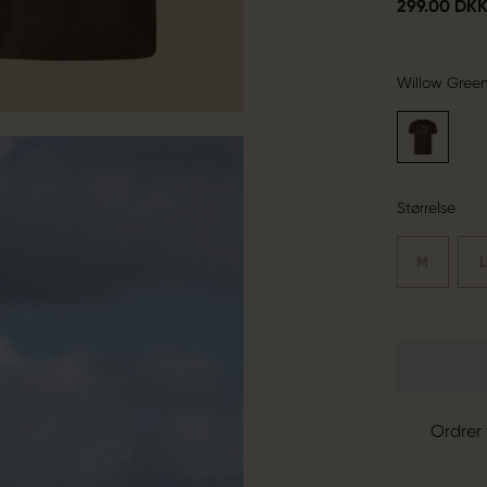
299.00 DK
Willow Gree
Størrelse
M
Ordrer 