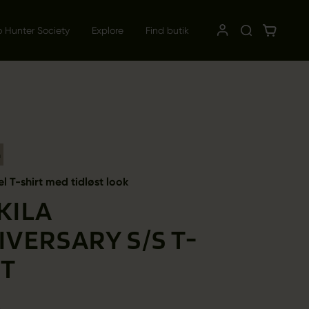
o Hunter Society
Explore
Find butik
m
 T-shirt med tidløst look
KILA
VERSARY S/S T-
RT