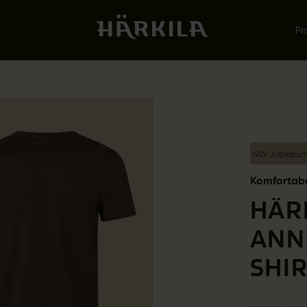
Pr
40Y Jubilæu
Komfortabel
HÄR
ANNI
SHI