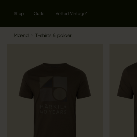
Shop
Outlet
Vetted Vintage™
›
Mænd
T-shirts & poloer