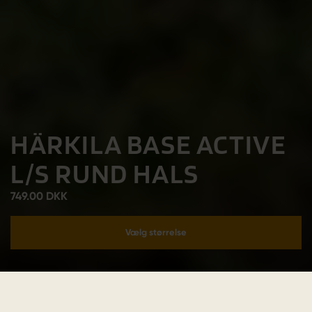
HÄRKILA BASE ACTIVE
L/S RUND HALS
749.00 DKK
Vælg størrelse