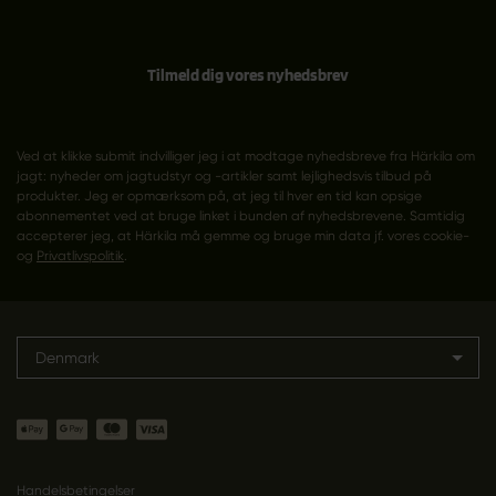
Tilmeld dig vores nyhedsbrev
Ved at klikke submit indvilliger jeg i at modtage nyhedsbreve fra Härkila om
jagt: nyheder om jagtudstyr og -artikler samt lejlighedsvis tilbud på
produkter. Jeg er opmærksom på, at jeg til hver en tid kan opsige
abonnementet ved at bruge linket i bunden af nyhedsbrevene. Samtidig
accepterer jeg, at Härkila må gemme og bruge min data jf. vores cookie-
og
Privatlivspolitik
.
Denmark
Handelsbetingelser