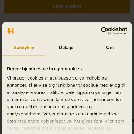
Giv mig besked
Ordrer før kl.
14:00 CET
afsendes samme dag
Bestil inden kl. 14:00 CET for afsendelse samme dag
Samtykke
Detaljer
Om
Ekspreslevering på alle ordrer
Gratis 90 dages returret
Denne hjemmeside bruger cookies
Vi bruger cookies til at tilpasse vores indhold og
annoncer, til at vise dig funktioner til sociale medier og til
ANDRE KØBTE OGSÅ
at analysere vores trafik. Vi deler også oplysninger om
din brug af vores website med vores partnere inden for
sociale medier, annonceringspartnere og
analysepartnere. Vores partnere kan kombinere disse
Retrieve patrontaske t/125 patroner
Retrieve g
data med andre oplysninger, du har givet dem, eller som
de har indsamlet fra din brug af deres tjenester. Du