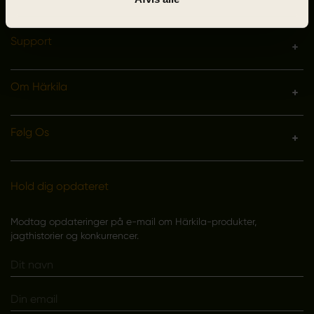
Support
Om Härkila
Følg Os
Hold dig opdateret
Modtag opdateringer på e-mail om Härkila-produkter,
jagthistorier og konkurrencer.