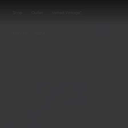
Shop
Outlet
Vetted Vintage™
›
Kvinder
Veste