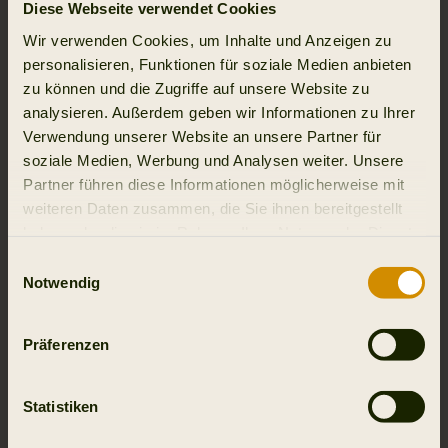
Diese Webseite verwendet Cookies
water-repellent. This makes them ideal for
Wir verwenden Cookies, um Inhalte und Anzeigen zu
dog training or gamebird shooting, where you
personalisieren, Funktionen für soziale Medien anbieten
are on the move and need relatively
zu können und die Zugriffe auf unsere Website zu
lightweight trousers that can nonetheless
analysieren. Außerdem geben wir Informationen zu Ihrer
Verwendung unserer Website an unsere Partner für
withstand some wear. The trousers have two
soziale Medien, Werbung und Analysen weiter. Unsere
large thigh pockets with press-studs, the
Partner führen diese Informationen möglicherweise mit
right-hand one of which divides into two
weiteren Daten zusammen, die Sie ihnen bereitgestellt
smaller pockets by means of a sewn-in velcro
haben oder die sie im Rahmen Ihrer Nutzung der Dienste
gesammelt haben.
band, to help keep the contents in order.
Einwilligungsauswahl
Notwendig
There is also a smaller pocket with a press-
stud on the upper left thigh, to keep your
Präferenzen
mobile phone safe when you are on the
move.
Statistiken