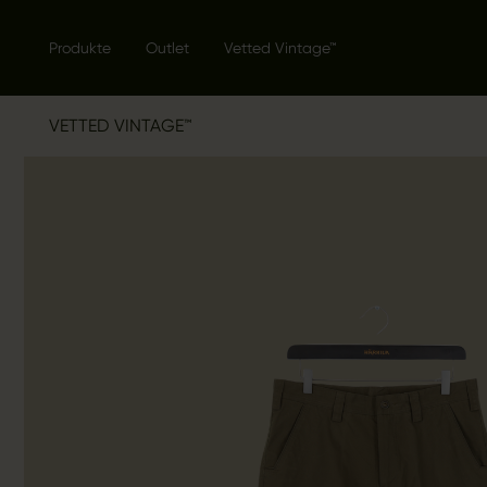
Produkte
Outlet
Vetted Vintage™
VETTED VINTAGE™