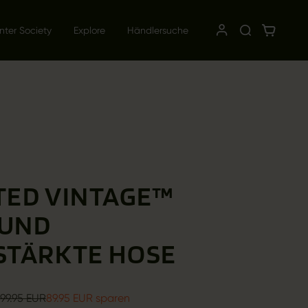
nter Society
Explore
Händlersuche
TED VINTAGE™
UND
STÄRKTE HOSE
199.95 EUR
89.95 EUR sparen