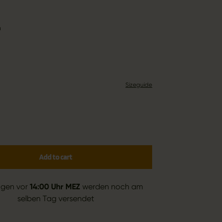
n
Sizeguide
Add to cart
ngen vor
14:00 Uhr MEZ
werden noch am
selben Tag versendet