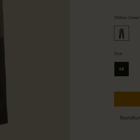
Willow Gree
Size
48
Bestellu