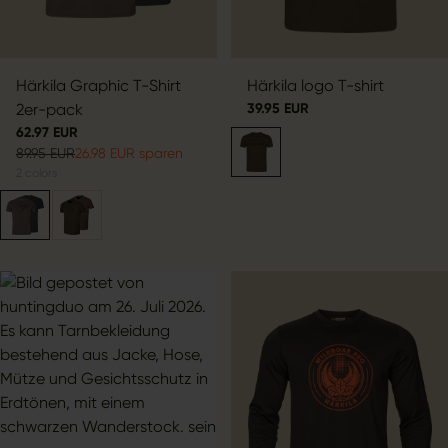
Härkila Graphic T-Shirt
Härkila logo T-shirt
2er-pack
39.95 EUR
62.97 EUR
89.95 EUR
26.98 EUR sparen
2
colors