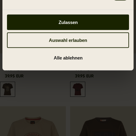
Zulassen
Auswahl erlauben
Alle ablehnen
Härkila Wildboar Tshirt
Härkila Natur T-shirt
Women
Women
39.95 EUR
39.95 EUR