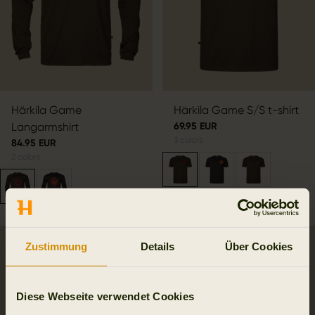
Härkila Game
Härkila Game S/S t-shirt
Langarmshirt
69.95 EUR
3
colors
84.95 EUR
2
colors
Zustimmung
Details
Über Cookies
SALE
Diese Webseite verwendet Cookies