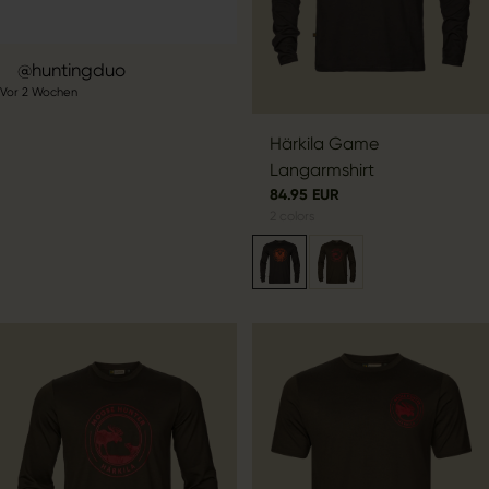
Beitrag
huntingduo
Vor 2 Wochen
veröffentlicht
von
Härkila Game
Langarmshirt
84.95 EUR
2
colors