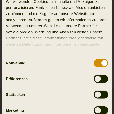
Wir verwenden Cookies, um Inhalte und Anzeigen zu
personalisieren, Funktionen für soziale Medien anbieten
zu können und die Zugriffe auf unsere Website zu
analysieren. Außerdem geben wir Informationen zu Ihrer
Verwendung unserer Website an unsere Partner für
soziale Medien, Werbung und Analysen weiter. Unsere
Partner führen diese Informationen möglicherweise mit
weiteren Daten zusammen, die Sie ihnen bereitgestellt
Härkila Game S/S t-shirt
Härkila Instinct
haben oder die sie im Rahmen Ihrer Nutzung der Dienste
48.97 EUR
Langarmshirt Women
gesammelt haben.
69.95 EUR
20.98 EUR sparen
Einwilligungsauswahl
64.95 EUR
3
colors
Notwendig
Präferenzen
Statistiken
Marketing