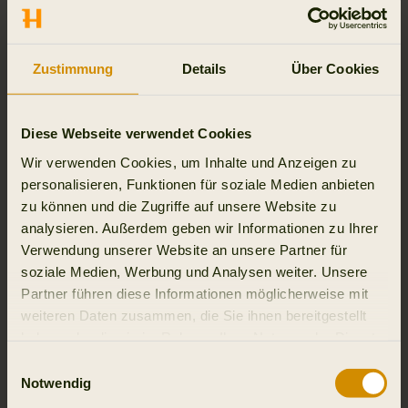
PIRSCHTECHNIK VERBESSERN
Die Rehbockjagd lebt davon, möglichst nah ans Wild
Zustimmung
Details
Über Cookies
heranzukommen. Genau das macht ihren besonderen
Reiz aus.
Der Schuss von einer hohen Kanzel bietet nicht dieselbe
Diese Webseite verwendet Cookies
Intensität wie die Jagd auf Augenhöhe im Gelände.
Wir verwenden Cookies, um Inhalte und Anzeigen zu
Gleichzeitig erhöht eine erhöhte Position häufig die
personalisieren, Funktionen für soziale Medien anbieten
Erfolgschancen, da man mehr Überblick hat und die
zu können und die Zugriffe auf unsere Website zu
Witterung besser abzieht.
analysieren. Außerdem geben wir Informationen zu Ihrer
Verwendung unserer Website an unsere Partner für
Eine alte jagdliche Regel besagt außerdem: Fuchs vor
soziale Medien, Werbung und Analysen weiter. Unsere
Bock. Eine konsequente Raubwildbejagung trägt
Partner führen diese Informationen möglicherweise mit
langfristig zu gesunden Rehwildbeständen bei.
weiteren Daten zusammen, die Sie ihnen bereitgestellt
haben oder die sie im Rahmen Ihrer Nutzung der Dienste
DAS REVIER WIRKLICH KENNENLERNEN
gesammelt haben.
Einwilligungsauswahl
Wer Jahr für Jahr im selben Revier auf Rehböcke jagt,
Notwendig
weiß: Ein großer Teil der Freude beginnt lange vor dem