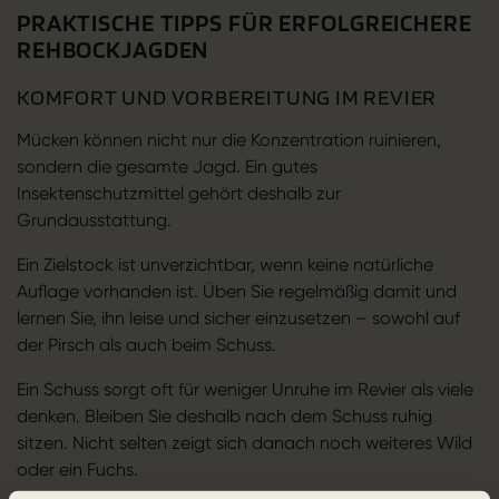
PRAKTISCHE TIPPS FÜR ERFOLGREICHERE
REHBOCKJAGDEN
KOMFORT UND VORBEREITUNG IM REVIER
Mücken können nicht nur die Konzentration ruinieren,
sondern die gesamte Jagd. Ein gutes
Insektenschutzmittel gehört deshalb zur
Grundausstattung.
Ein Zielstock ist unverzichtbar, wenn keine natürliche
Auflage vorhanden ist. Üben Sie regelmäßig damit und
lernen Sie, ihn leise und sicher einzusetzen – sowohl auf
der Pirsch als auch beim Schuss.
Ein Schuss sorgt oft für weniger Unruhe im Revier als viele
denken. Bleiben Sie deshalb nach dem Schuss ruhig
sitzen. Nicht selten zeigt sich danach noch weiteres Wild
oder ein Fuchs.