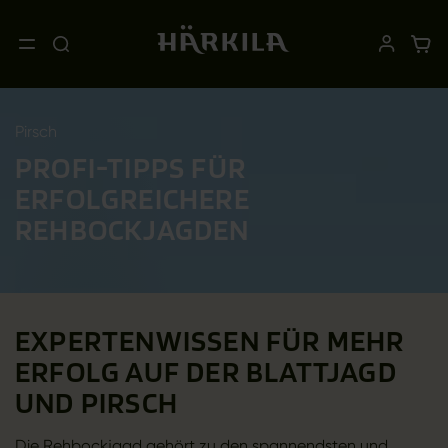
Pirsch
PROFI-TIPPS FÜR
ERFOLGREICHERE
REHBOCKJAGDEN
EXPERTENWISSEN FÜR MEHR
ERFOLG AUF DER BLATTJAGD
UND PIRSCH
Die Rehbockjagd gehört zu den spannendsten und