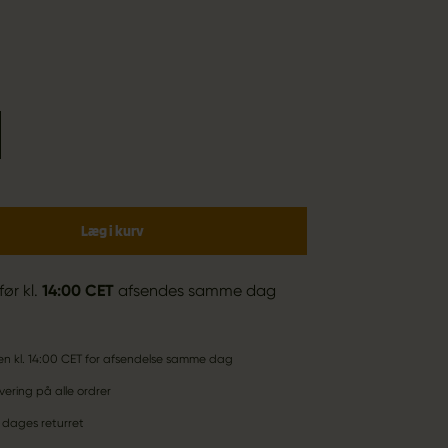
Læg i kurv
før kl.
14:00 CET
afsendes samme dag
den kl. 14:00 CET for afsendelse samme dag
vering på alle ordrer
 dages returret