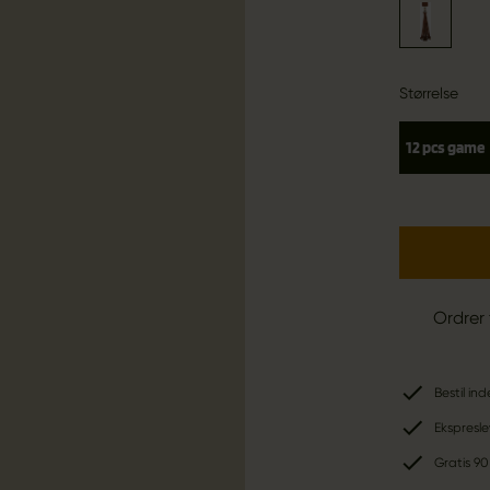
Størrelse
12 pcs game
Ordrer 
Bestil in
Ekspresle
Gratis 90