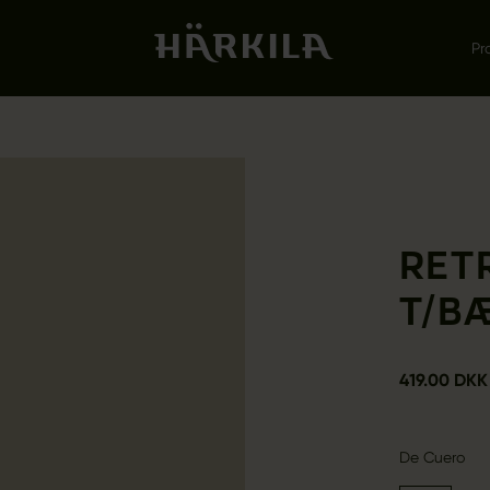
Pr
RET
T/B
419.00 DKK
De Cuero