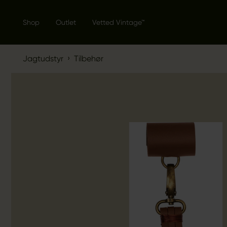
Shop
Outlet
Vetted Vintage™
›
Jagtudstyr
Tilbehør