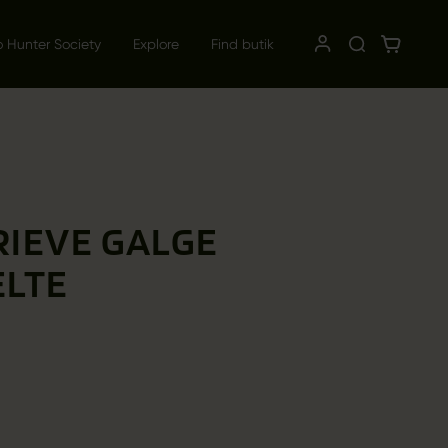
o Hunter Society
Explore
Find butik
RIEVE GALGE
ÆLTE