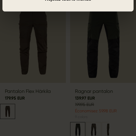
SALE
Pantalon Flex Härkila
Ragnar pantalon
179.95 EUR
139.97 EUR
199.95 EUR
Économisez 59.98 EUR
9
colors