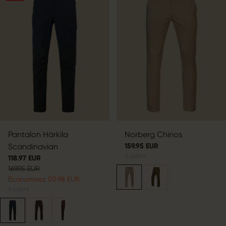
Pantalon Härkila
Norberg Chinos
Scandinavian
159.95 EUR
2
colors
118.97 EUR
169.95 EUR
Économisez 50.98 EUR
6
colors