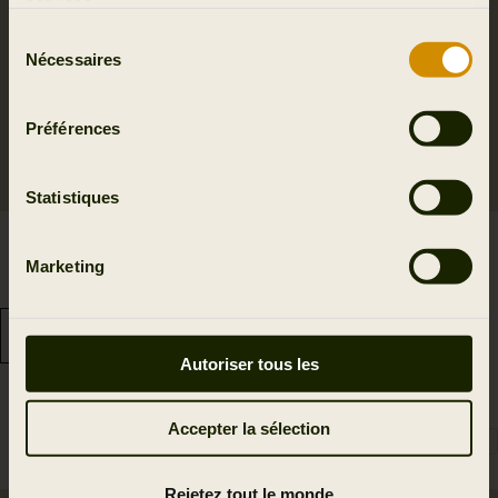
services.
Sélection
Nécessaires
du
consentement
Préférences
Statistiques
Pantalon Härkila Fjell
Pantalon Härkila Fjell
Marketing
109.95 EUR
76.97 EUR
5
colors
109.95 EUR
Économisez 32.98 EUR
5
colors
Autoriser tous les
Accepter la sélection
Rejetez tout le monde