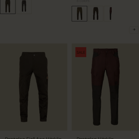
6
colors
SALE