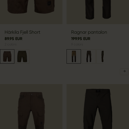
Härkila Fjell Short
Ragnar pantalon
89.95 EUR
199.95 EUR
2
colors
9
colors