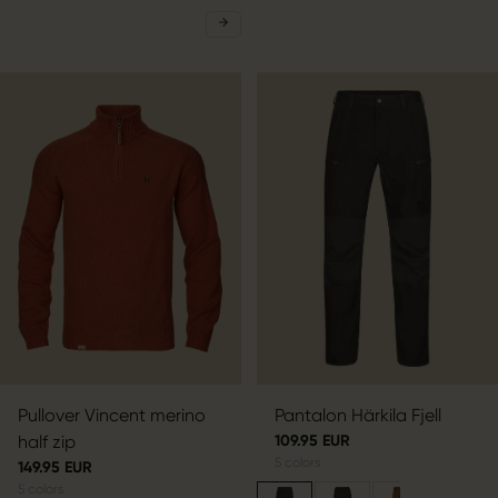
Pullover Vincent merino
Pantalon Härkila Fjell
half zip
109.95 EUR
5
colors
149.95 EUR
5
colors