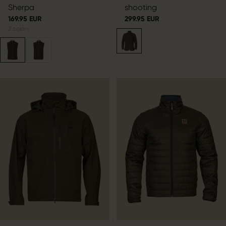
Sherpa
shooting
169.95 EUR
299.95 EUR
2
colors