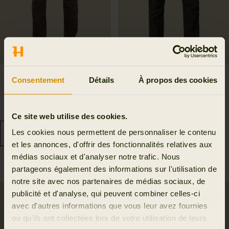
Pantalon Härkila
Pantalon compact
Consentement
Détails
À propos des cookies
Scandinavian
Logmar HWS
169.95 EUR
399.95 EUR
6
colors
Ce site web utilise des cookies.
Les cookies nous permettent de personnaliser le contenu
et les annonces, d'offrir des fonctionnalités relatives aux
médias sociaux et d'analyser notre trafic. Nous
partageons également des informations sur l'utilisation de
notre site avec nos partenaires de médias sociaux, de
publicité et d'analyse, qui peuvent combiner celles-ci
SALE
avec d'autres informations que vous leur avez fournies
ou qu'ils ont collectées lors de votre utilisation de leurs