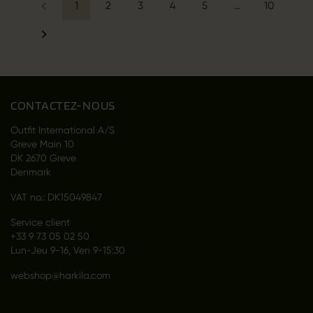
1
2
3
4
5
…
10
CONTACTEZ-NOUS
Outfit International A/S
Greve Main 10
DK 2670 Greve
Denmark
VAT no.: DK15049847
Service client
+33 9 73 05 02 50
Lun-Jeu 9-16, Ven 9-15:30
webshop@harkila.com