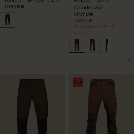
Pantalon Fjell Ace Härkila
Pantalon Härkila
129.95 EUR
Scandinavian
101.97 EUR
169.95 EUR
Économisez 67.98 EUR
6
colors
SALE