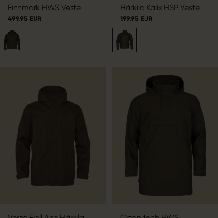
Finnmark HWS Veste
Härkila Kalix HSP Veste
499.95 EUR
199.95 EUR
Veste Fjell Ace Härkila
Orton tech HWS