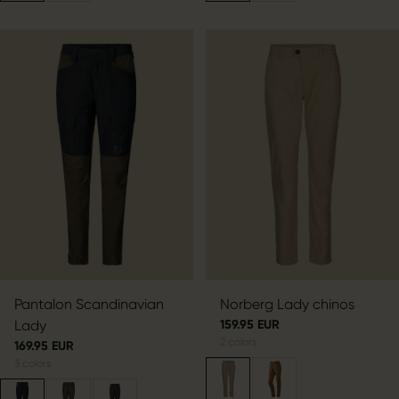
Pantalon Scandinavian
Norberg Lady chinos
Lady
159.95 EUR
2
colors
169.95 EUR
3
colors