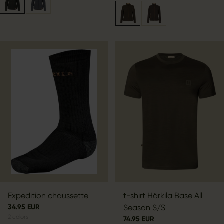
Expedition chaussette
t-shirt Härkila Base All
34.95 EUR
Season S/S
2
colors
74.95 EUR