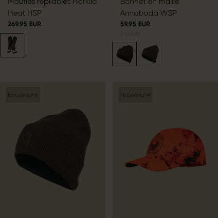
Moufles repliables Härkila
Bonnet en maille
Heat HSP
Annaboda WSP
269.95 EUR
59.95 EUR
2
colors
Nouveauté
Nouveauté