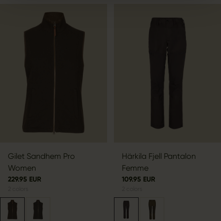
Gilet Sandhem Pro
Härkila Fjell Pantalon
Women
Femme
229.95 EUR
109.95 EUR
2
colors
2
colors