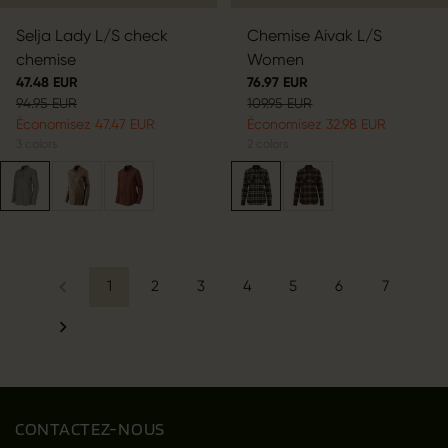
Selja Lady L/S check
Chemise Aivak L/S
chemise
Women
47.48 EUR
76.97 EUR
94.95 EUR
109.95 EUR
Économisez 47.47 EUR
Économisez 32.98 EUR
3
colors
2
colors
1
2
3
4
5
6
7
CONTACTEZ-NOUS