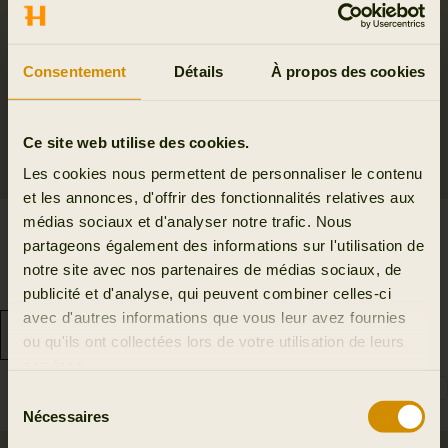
Consentement
Détails
À propos des cookies
Ce site web utilise des cookies.
Les cookies nous permettent de personnaliser le contenu
et les annonces, d'offrir des fonctionnalités relatives aux
médias sociaux et d'analyser notre trafic. Nous
Sandhem 200 Gilet
Sandhem 200 Gilet
partageons également des informations sur l'utilisation de
Femme
Femme
notre site avec nos partenaires de médias sociaux, de
179.95 EUR
179.95 EUR
publicité et d'analyse, qui peuvent combiner celles-ci
6
colors
6
colors
avec d'autres informations que vous leur avez fournies
ou qu'ils ont collectées lors de votre utilisation de leurs
services.
Sélection
Nécessaires
du
consentement