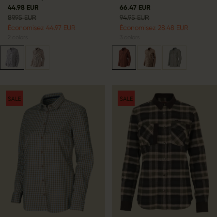
44.98 EUR
66.47 EUR
89.95 EUR
94.95 EUR
Économisez 44.97 EUR
Économisez 28.48 EUR
2
colors
3
colors
SALE
SALE