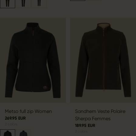
Metso full zip Women
Sandhem Veste Polaire
269.95 EUR
Sherpa Femmes
2
colors
189.95 EUR
2
colors