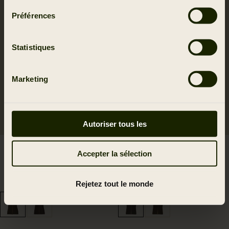
Préférences
Statistiques
Marketing
Autoriser tous les
Sandhem Gilet Polaire
Gilet Sandhem Pro
Accepter la sélection
Sherpa Femmes
Women
169.95 EUR
229.95 EUR
Rejetez tout le monde
2
colors
2
colors