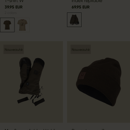
T-shirt W
index repliable
39.95 EUR
69.95 EUR
2
colors
Nouveauté
Nouveauté