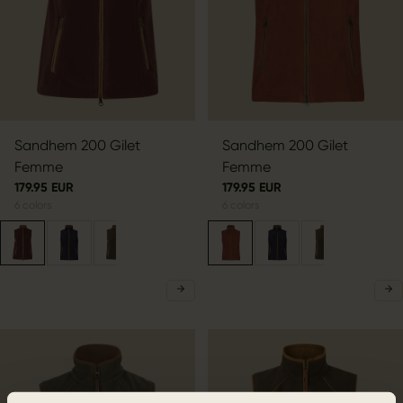
Sandhem 200 Gilet
Sandhem 200 Gilet
Femme
Femme
179.95 EUR
179.95 EUR
6
colors
6
colors