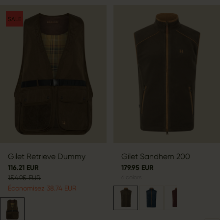
SALE
Gilet Retrieve Dummy
Gilet Sandhem 200
116.21 EUR
179.95 EUR
154.95 EUR
6
colors
Économisez 38.74 EUR