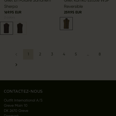
Gilet En Polaire Sandhem
Gilet Kamko Estate WSP
Sherpa
Reversible
169.95 EUR
259.95 EUR
2
colors
1
2
3
4
5
…
8
CONTACTEZ-NOUS
Outfit International A/S
Greve Main 10
DK 2670 Greve
Denmark