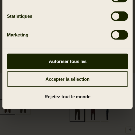
Statistiques
Marketing
Autoriser tous les
Accepter la sélection
Culottes Kenmore GTX
Pantalon Härkila
499.95 EUR
Scandinavian
2
colors
169.95 EUR
Rejetez tout le monde
6
colors