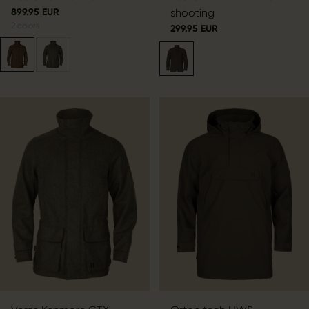
899.95 EUR
shooting
2
colors
299.95 EUR