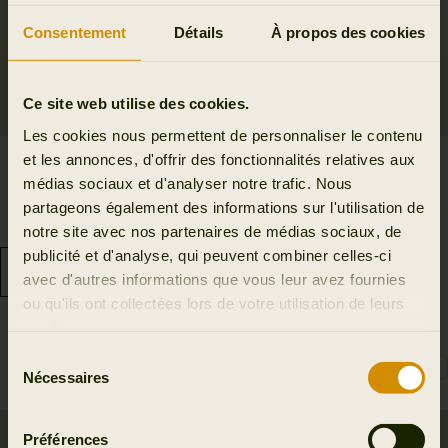
Consentement
Détails
À propos des cookies
Ce site web utilise des cookies.
Les cookies nous permettent de personnaliser le contenu
et les annonces, d'offrir des fonctionnalités relatives aux
Retrieve pantalon
Pantalon Härkila
médias sociaux et d'analyser notre trafic. Nous
239.98 EUR
Scandinavian
partageons également des informations sur l'utilisation de
359.95 EUR
101.97 EUR
Économisez 119.97 EUR
notre site avec nos partenaires de médias sociaux, de
169.95 EUR
Économisez 67.98 EUR
publicité et d'analyse, qui peuvent combiner celles-ci
6
colors
avec d'autres informations que vous leur avez fournies
ou qu'ils ont collectées lors de votre utilisation de leurs
services.
Sélection
Nécessaires
du
consentement
Préférences