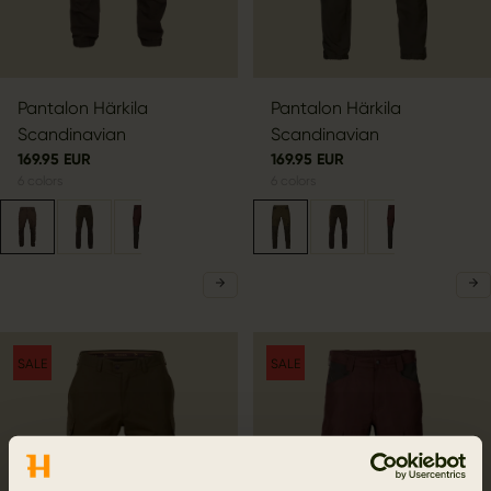
Pantalon Härkila
Pantalon Härkila
Scandinavian
Scandinavian
169.95 EUR
169.95 EUR
6
colors
6
colors
SALE
SALE