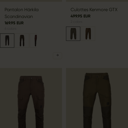
Pantalon Härkila
Culottes Kenmore GTX
Scandinavian
499.95 EUR
2
colors
169.95 EUR
6
colors