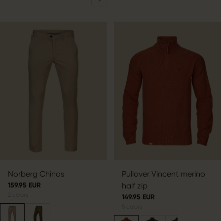
Norberg Chinos
Pullover Vincent merino
159.95 EUR
half zip
2
colors
149.95 EUR
5
colors