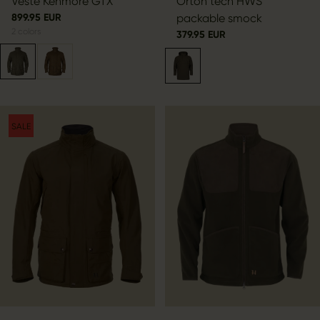
Veste Kenmore GTX
Orton tech HWS
899.95 EUR
packable smock
2
colors
379.95 EUR
SALE