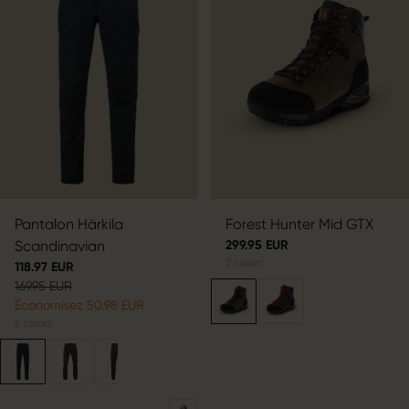
Pantalon Härkila
Forest Hunter Mid GTX
Scandinavian
299.95 EUR
2
colors
118.97 EUR
169.95 EUR
Économisez 50.98 EUR
6
colors