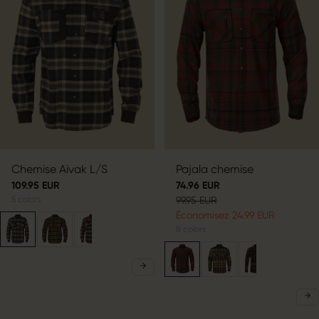
Chemise Aivak L/S
Pajala chemise
109.95 EUR
74.96 EUR
5
colors
99.95 EUR
Économisez 24.99 EUR
8
colors