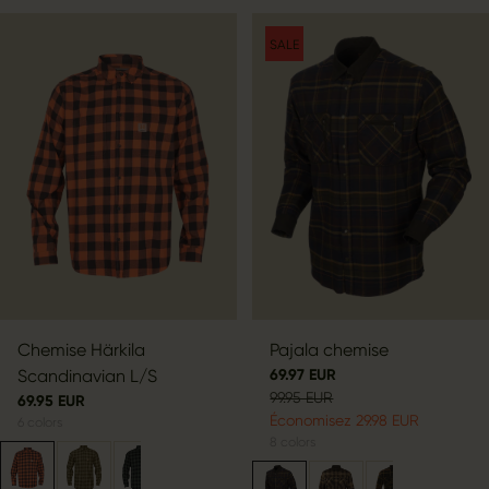
SALE
Chemise Härkila
Pajala chemise
Scandinavian L/S
69.97 EUR
99.95 EUR
69.95 EUR
Économisez 29.98 EUR
6
colors
8
colors