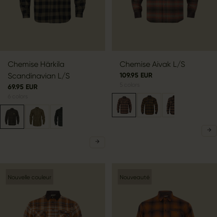
Chemise Härkila
Chemise Aivak L/S
Scandinavian L/S
109.95 EUR
5
colors
69.95 EUR
6
colors
Nouvelle couleur
Nouveauté