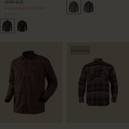
109.95 EUR
Économisez 32.98 EUR
2
colors
Nouveauté