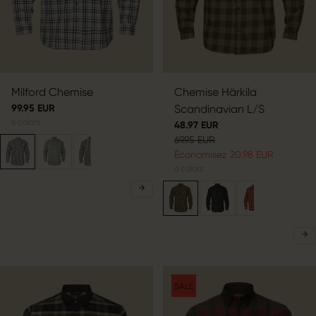
Milford Chemise
Chemise Härkila
99.95 EUR
Scandinavian L/S
6
colors
48.97 EUR
69.95 EUR
Économisez 20.98 EUR
6
colors
SALE