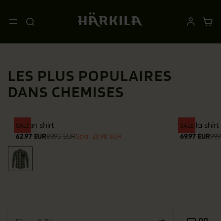
LES PLUS POPULAIRES
DANS CHEMISES
Akkan shirt
Pajala shirt
SALE
SALE
62.97 EUR
89.95 EUR
Spar 26.98 EUR
69.97 EUR
99.