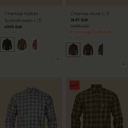
Chemise Härkila
Chemise Aivak L/S
Scandinavian L/S
76.97 EUR
109.95 EUR
69.95 EUR
Économisez 32.98 EUR
6
colors
5
colors
SALE