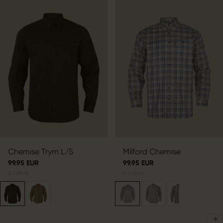
Chemise Trym L/S
Milford Chemise
99.95 EUR
99.95 EUR
2
colors
6
colors