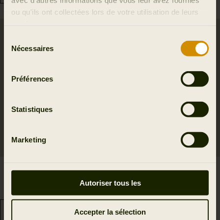
ou qu'ils ont collectées lors de votre utilisation de leurs
services.
Sélection
Nécessaires
du
consentement
Préférences
Statistiques
Marketing
Chemise Portfield L/S
Pajala chemise
79.95 EUR
99.95 EUR
Autoriser tous les
3
colors
8
colors
Accepter la sélection