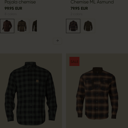
Pajala chemise
Chemise ML Asmund
99.95 EUR
79.95 EUR
8
colors
2
colors
SALE