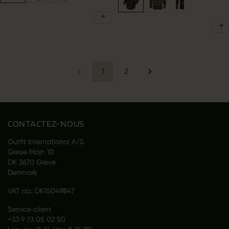
1
2
CONTACTEZ-NOUS
Outfit International A/S
Greve Main 10
DK 2670 Greve
Denmark
VAT no.: DK15049847
Service client
+33 9 73 05 02 50