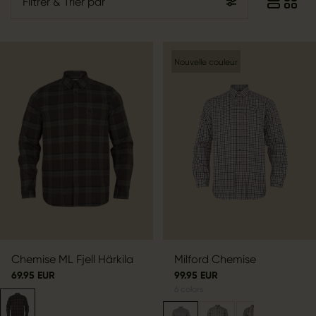
Filtrer
& Trier par
Nouvelle couleur
Chemise ML Fjell Härkila
Milford Chemise
69.95 EUR
99.95 EUR
6
colors