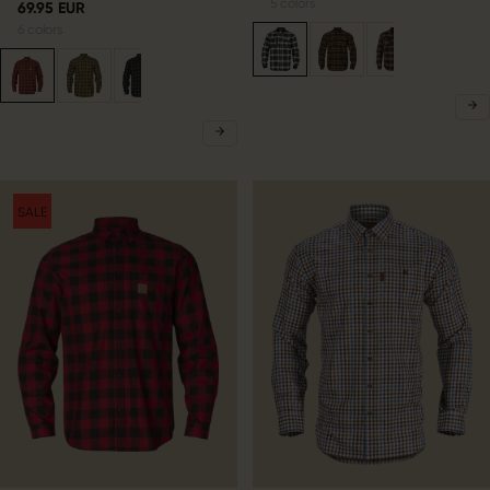
5
colors
69.95 EUR
6
colors
SALE