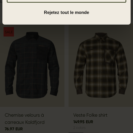
Rejetez tout le monde
SALE
Chemise velours à
Veste Folke shirt
carreaux Kaldfjord
149.95 EUR
2
colors
76.97 EUR