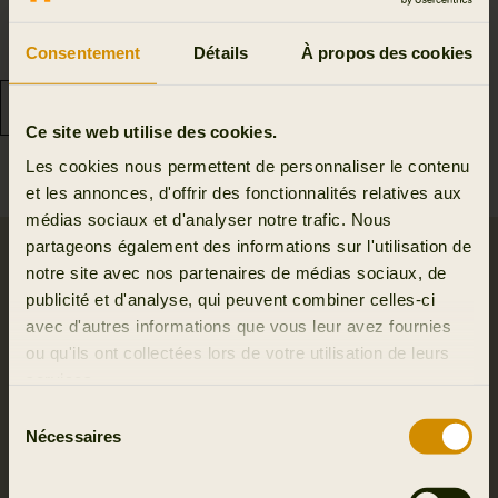
Härkila Game S/S t-shirt
Härkila Game S/S t-shirt
69.95 EUR
48.97 EUR
Consentement
Détails
À propos des cookies
3
colors
69.95 EUR
Économisez 20.98 EUR
3
colors
Ce site web utilise des cookies.
Les cookies nous permettent de personnaliser le contenu
et les annonces, d'offrir des fonctionnalités relatives aux
médias sociaux et d'analyser notre trafic. Nous
partageons également des informations sur l'utilisation de
notre site avec nos partenaires de médias sociaux, de
publicité et d'analyse, qui peuvent combiner celles-ci
avec d'autres informations que vous leur avez fournies
ou qu'ils ont collectées lors de votre utilisation de leurs
services.
Sélection
Nécessaires
du
consentement