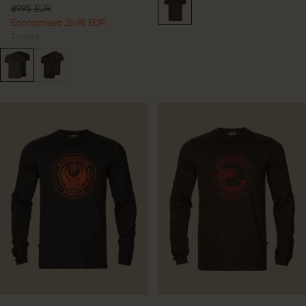
89.95 EUR
Économisez 26.98 EUR
2
colors