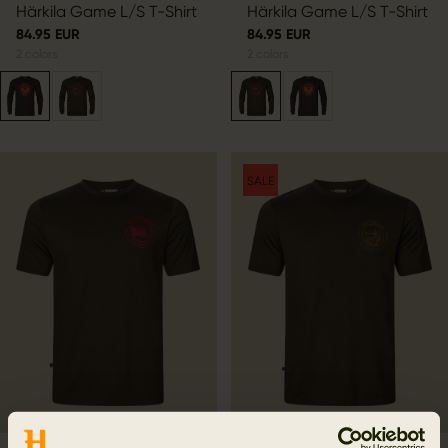
Härkila Game L/S T-Shirt
Härkila Game L/S T-Shirt
84.95 EUR
84.95 EUR
2
colors
2
colors
SALE