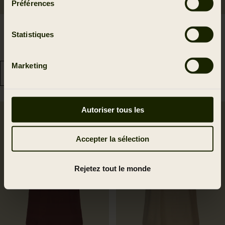
Préférences
Härkila Instinct L/S T-
Härkila Wildboar S/S
Statistiques
shirt W
Tshirt W
64.95 EUR
39.95 EUR
Marketing
Autoriser tous les
Accepter la sélection
Rejetez tout le monde