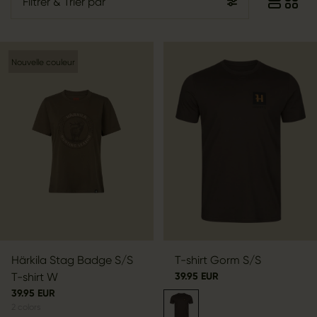
Filtrer
& Trier par
Nouvelle couleur
Härkila Stag Badge S/S
T-shirt Gorm S/S
T-shirt W
39.95 EUR
39.95 EUR
2
colors