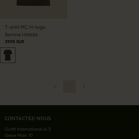
T-shirt MC H-logo
femme Härkila
39.95 EUR
1
CONTACTEZ-NOUS
Outfit International A/S
Greve Main 10