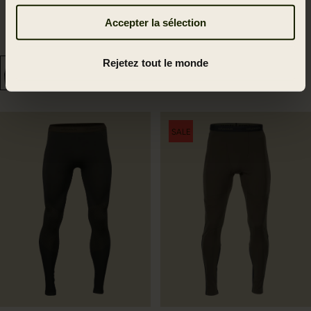
Col rond Härkila Base
Härkila Base All Season
Accepter la sélection
active L/S
side zip Caleçon
104.95 EUR
159.95 EUR
Rejetez tout le monde
SALE