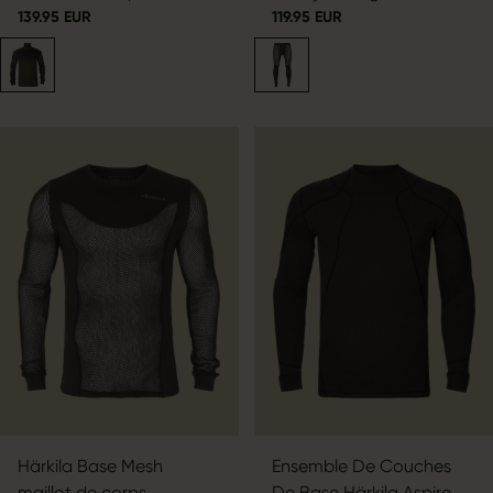
139.95 EUR
119.95 EUR
Härkila Base Mesh
Ensemble De Couches
maillot de corps
De Base Härkila Aspire