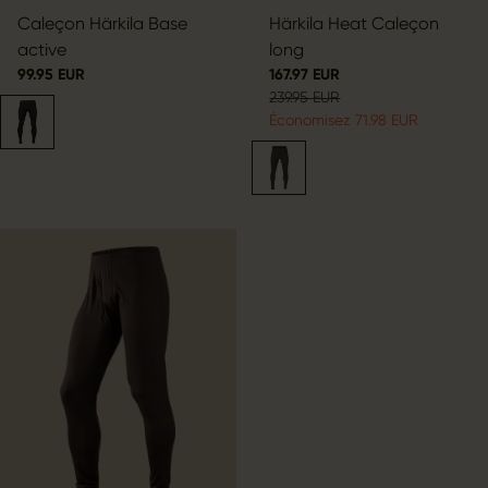
Caleçon Härkila Base
Härkila Heat Caleçon
active
long
99.95 EUR
167.97 EUR
239.95 EUR
Économisez 71.98 EUR