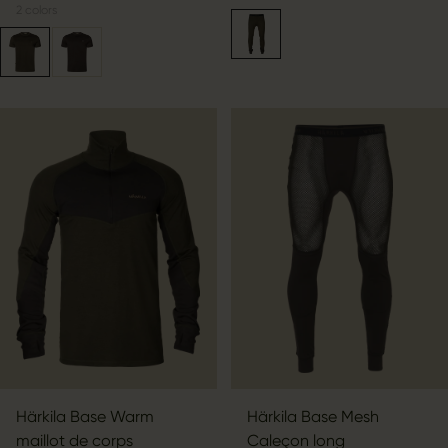
2
colors
Härkila Base Warm
Härkila Base Mesh
maillot de corps
Caleçon long