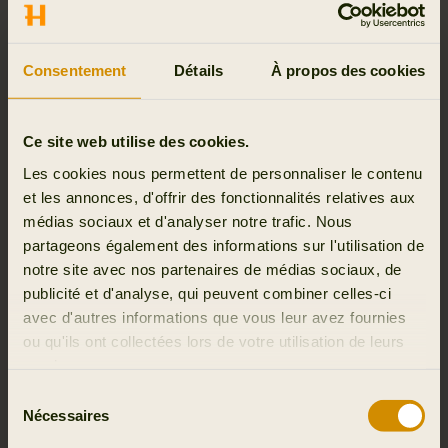
Consentement
Détails
À propos des cookies
Ce site web utilise des cookies.
Les cookies nous permettent de personnaliser le contenu
et les annonces, d'offrir des fonctionnalités relatives aux
médias sociaux et d'analyser notre trafic. Nous
partageons également des informations sur l'utilisation de
notre site avec nos partenaires de médias sociaux, de
publicité et d'analyse, qui peuvent combiner celles-ci
For woolen products, simply air them, because wool has a self-
avec d'autres informations que vous leur avez fournies
cleaning feature. If you need to wash the clothes, use the special
wool program in your washing machine.
ou qu'ils ont collectées lors de votre utilisation de leurs
services.
Sélection
Nécessaires
du
consentement