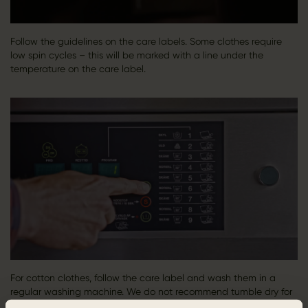
Follow the guidelines on the care labels. Some clothes require
low spin cycles – this will be marked with a line under the
temperature on the care label.
For cotton clothes, follow the care label and wash them in a
regular washing machine. We do not recommend tumble dry for
our cotton products, because it wears out the garments.​