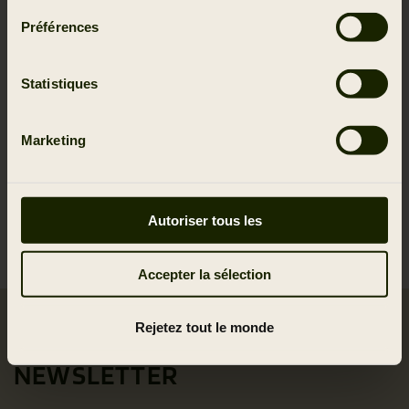
Préférences
Statistiques
Marketing
For membrane products, you should use liquid detergents to
prevent any detergent leftovers in the membrane after the
washing. Remember to spin on a low cycle. If you need to
Autoriser tous les
improve the DWR (Durable Water Repellant) treatment, simply
put your clothes in a dryer, again following the care label.
Accepter la sélection
Rejetez tout le monde
SIGN UP FOR OUR
NEWSLETTER