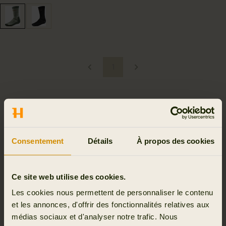
1
CONFORT ET ENDURANCE À
CHAQUE PAS
Consentement
Détails
À propos des cookies
Avec leur héritage scandinave, les chaussettes Härkila
sont conçues avec le même niveau d’exigence que nos
Ce site web utilise des cookies.
vestes ou pantalons. Fruits de décennies d’expérience sur
Les cookies nous permettent de personnaliser le contenu
le terrain, elles associent soutien, confort et résistance
et les annonces, d'offrir des fonctionnalités relatives aux
pour accompagner vos journées de chasse, même les
médias sociaux et d'analyser notre trafic. Nous
plus longues.