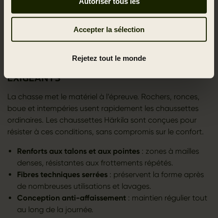
Autoriser tous les
techniques de renfort, durabilité éprouvée. Ce savoir-
faire garantit des chaussettes capables d’endurer de
Accepter la sélection
longues journées sur sols accidentés, sans perdre ni leur
maintien ni leur forme.
Rejetez tout le monde
SOLIDITÉ ET RÉSISTANCE AUX TERRAINS
EXIGEANTS
La chasse met le matériel à l’épreuve. Rochers, ronces,
boue et intempéries usent rapidement les chaussettes
ordinaires. Les chaussettes Härkila sont conçues pour
résister à ces conditions, sans compromis sur le confort.
Renforts aux talons et aux pointes
: zones à mailles
denses, résistantes aux frottements répétés.
Fibres techniques serrées
: préservent la forme après
de nombreuses utilisations et lavages.
Conception anti-affaissement
: maintien régulier tout
au long de la journée.