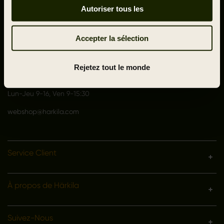
Outfit International A/S
Autoriser tous les
Greve Main 10
DK 2670 Greve
Denmark
Accepter la sélection
VAT no.: DK15049847
Rejetez tout le monde
Service client
+33 9 73 05 02 50
Lun-Jeu 9-16, Ven 9-15:30
webshop@harkila.com
Service Client
À propos de Härkila
Suivez-Nous