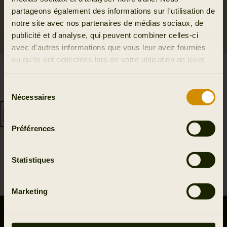
partageons également des informations sur l'utilisation de
notre site avec nos partenaires de médias sociaux, de
publicité et d'analyse, qui peuvent combiner celles-ci
avec d'autres informations que vous leur avez fournies
ou qu'ils ont collectées lors de votre utilisation de leurs
Sièges pliants pad en
Retrieve Sangle de
services.
mousse
transport p/ceinture
Sélection
14.95 EUR
54.95 EUR
Nécessaires
du
consentement
Préférences
Statistiques
1
Marketing
CONTACTEZ-NOUS