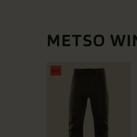
METSO WI
SALE