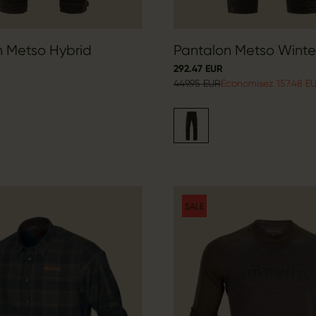
n Metso Hybrid
Pantalon Metso Winte
292.47 EUR
449.95 EUR
Économisez 157.48 E
SALE