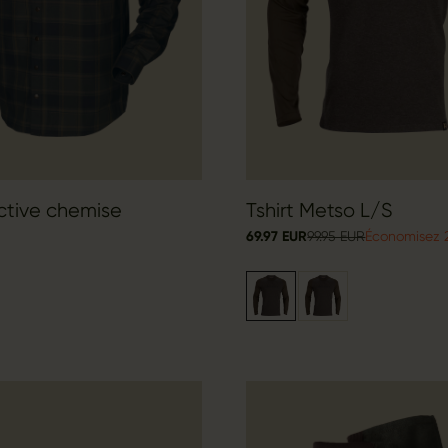
ctive chemise
Tshirt Metso L/S
69.97 EUR
99.95 EUR
Économisez 2