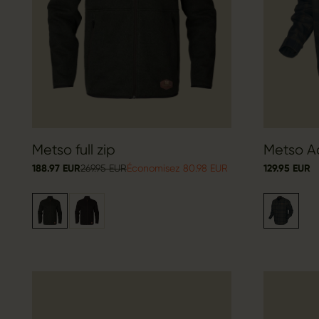
Metso full zip
Metso A
188.97 EUR
269.95 EUR
Économisez 80.98 EUR
129.95 EUR