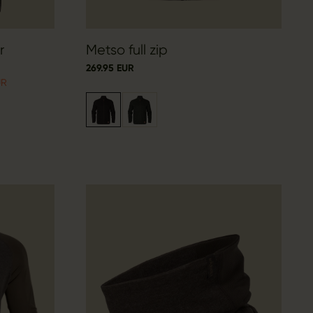
r
Metso full zip
269.95 EUR
UR