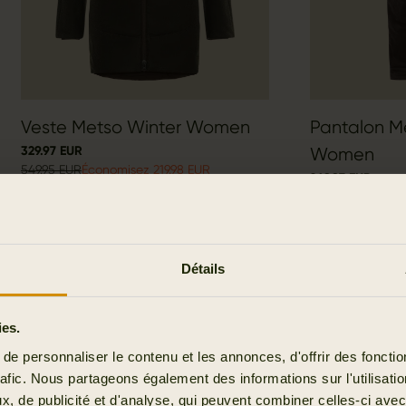
Veste Metso Winter Women
Pantalon M
329.97 EUR
Women
549.95 EUR
Économisez 219.98 EUR
269.97 EUR
449.95 EUR
Écono
Détails
ies.
e personnaliser le contenu et les annonces, d'offrir des fonctio
rafic. Nous partageons également des informations sur l'utilisati
, de publicité et d'analyse, qui peuvent combiner celles-ci avec