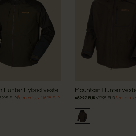
 Hunter Hybrid veste
Mountain Hunter vest
89.95 EUR
Économisez 116.98 EUR
489.97 EUR
699.95 EUR
Économise