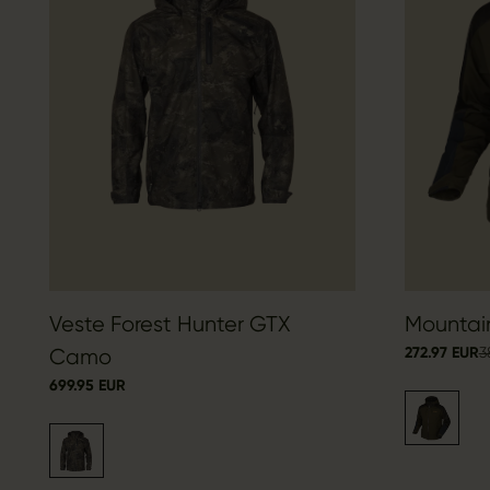
Veste Forest Hunter GTX
Mountain
272.97 EUR
3
Camo
699.95 EUR