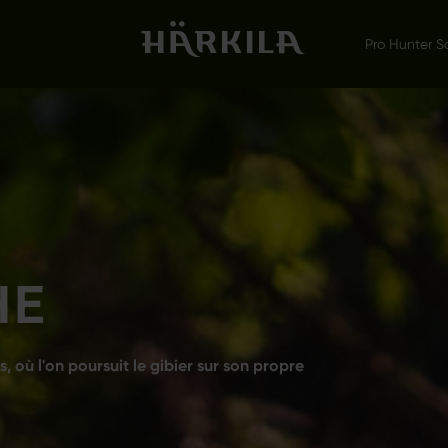
Pro Hunter S
HE
s, où l'on poursuit le gibier sur son propre