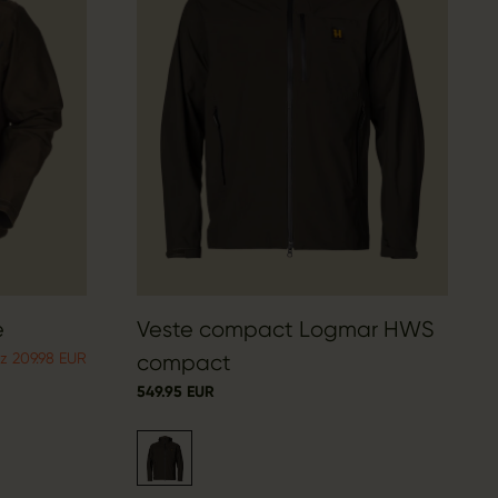
e
Veste compact Logmar HWS
z 209.98 EUR
compact
549.95 EUR