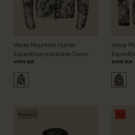
Veste Mountain Hunter
Veste M
Expedition packable Down
Expedit
479.95 EUR
549.95 EUR
Nouveauté
SALE