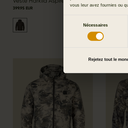
Veste Härkila Aspire HWS
Veste Pr
vous leur avez fournies ou qu'
399.95 EUR
GTX
629.95 EUR
Sélection
Nécessaires
du
consentement
Rejetez tout le mon