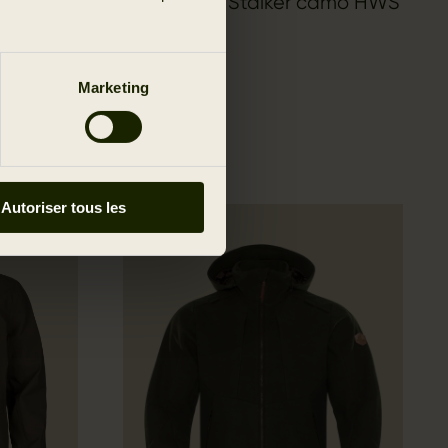
 HWS
Veste Deer Stalker camo HWS
499.95 EUR
Marketing
Autoriser tous les