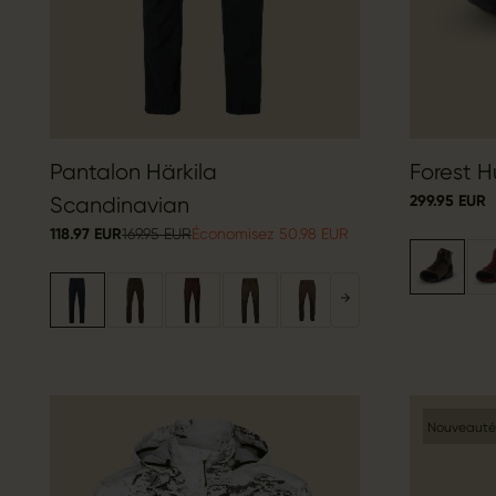
Pantalon Härkila
Forest H
299.95 EUR
Scandinavian
118.97 EUR
169.95 EUR
Économisez 50.98 EUR
Nouveauté