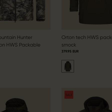
ountain Hunter
Orton tech HWS pack
ion HWS Packable
smock
379.95 EUR
SALE