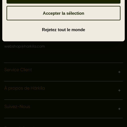
Denmark
Accepter la sélection
VAT no.: DK15049847
Service client
Rejetez tout le monde
+33 9 73 05 02 50
Lun-Jeu 9-16, Ven 9-15:30
webshop@harkila.com
Service Client
À propos de Härkila
Suivez-Nous