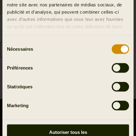
notre site avec nos partenaires de médias sociaux, de
publicité et d'analyse, qui peuvent combiner celles-ci
avec d'autres informations que vous leur avez fournies
Pull Vinnie En Mérinos
ou qu'ils ont collectées lors de votre utilisation de leurs
Femmes
services.
129.95 EUR
Sélection
Nécessaires
du
consentement
Préférences
1
Statistiques
Marketing
CONTACTEZ-NOUS
Outfit International A/S
Greve Main 10
Autoriser tous les
DK 2670 Greve