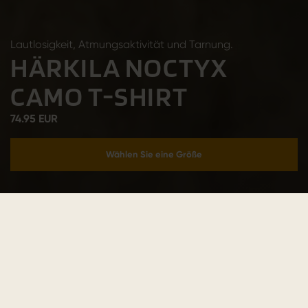
Lautlosigkeit, Atmungsaktivität und Tarnung.
HÄRKILA NOCTYX
CAMO T-SHIRT
74.95 EUR
Wählen Sie eine Größe
In den Warenkorb