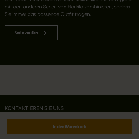
mit den anderen Serien von Härkila kombinieren, sodass
Sie immer das passende Outfit tragen.
Serie kaufen
KONTAKTIEREN SIE UNS
Outfit International A/S
Greve Main 10
In den Warenkorb
DK 2670 Greve
Denmark