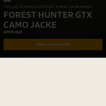
Tarnung, Komfort und Schutz, in einer Jacke vereint
FOREST HUNTER GTX
CAMO JACKE
699.95 EUR
Wählen Sie eine Größe
In den Warenkorb