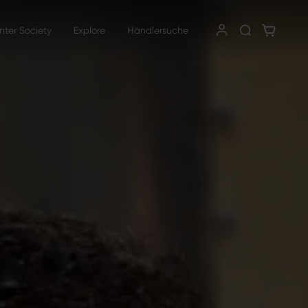
nter Society
Explore
Händlersuche