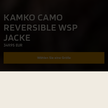
KAMKO CAMO
REVERSIBLE WSP
JACKE
349.95 EUR
Wählen Sie eine Größe
In den Warenkorb