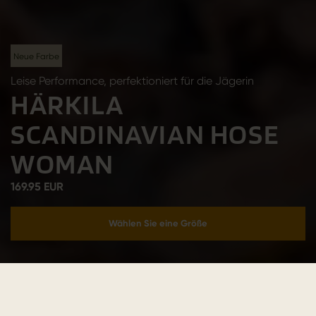
Neue Farbe
Leise Performance, perfektioniert für die Jägerin
HÄRKILA
SCANDINAVIAN HOSE
WOMAN
169.95 EUR
Wählen Sie eine Größe