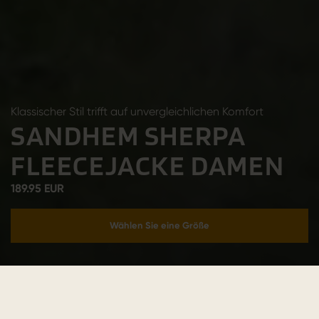
Klassischer Stil trifft auf unvergleichlichen Komfort
SANDHEM SHERPA
FLEECEJACKE DAMEN
189.95 EUR
Wählen Sie eine Größe