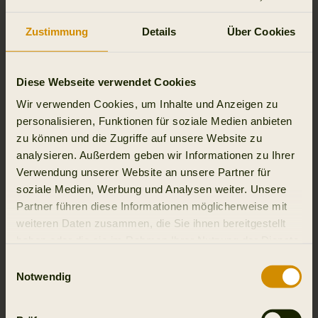
POLAND:
Zustimmung
Details
Über Cookies
Sklep Myśliwski Szóstak
ul. św. Barbary 50, 98-300 Wieluń, Poland
Diese Webseite verwendet Cookies
Wir verwenden Cookies, um Inhalte und Anzeigen zu
Website: https://www.sklepszostak.pl/
personalisieren, Funktionen für soziale Medien anbieten
Sklep Dolasu.pl
zu können und die Zugriffe auf unsere Website zu
analysieren. Außerdem geben wir Informationen zu Ihrer
ul. Śląska 36, 05-501 Piaseczno, Poland
Verwendung unserer Website an unsere Partner für
soziale Medien, Werbung und Analysen weiter. Unsere
Website: https://dolasu.pl/
Partner führen diese Informationen möglicherweise mit
TROP Centrum Myślistwa i Strzelectwa
weiteren Daten zusammen, die Sie ihnen bereitgestellt
ul. Opolska 145C, 52-013 Wrocław, Poland
haben oder die sie im Rahmen Ihrer Nutzung der Dienste
gesammelt haben.
Einwilligungsauswahl
Website: https://www.sklep-mysliwski.com
Notwendig
KOLBA sp. z o.o.