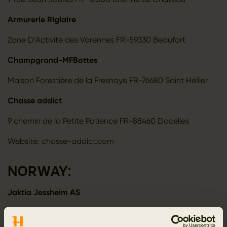
Armurerie Riglaire
Zone D'Activite des Varennes FR-59330 Beaufort
Champgrand-MFBottes
Maison Forestière de la Fresnaye FR-76680 Saint Hellier
Chasse addict
9 chemin de la Petite Patience FR-88460 Docelles
Website: chasse-addict.com
NORWAY:
Jaktia Jessheim AS
Dampsaga Alle 6 2053 Jessheim Norge