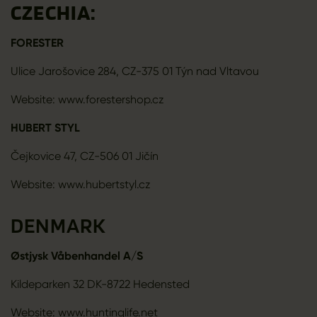
CZECHIA:
FORESTER
Ulice Jarošovice 284, CZ-375 01 Týn nad Vltavou
Website: www.forestershop.cz
HUBERT STYL
Čejkovice 47, CZ-506 01 Jičín
Website: www.hubertstyl.cz
DENMARK
Østjysk Våbenhandel A/S
Kildeparken 32 DK-8722 Hedensted
Website: www.huntinglife.net