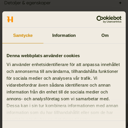
Detaljer & egenskaper
Aktivitet & klimat
Material
Samtycke
Information
Om
Reviews
Denna webbplats använder cookies
Vi använder enhetsidentifierare för att anpassa innehållet
och annonserna till användarna, tillhandahålla funktioner
för sociala medier och analysera vår trafik. Vi
RELATERADE PRODUKTER
vidarebefordrar även sådana identifierare och annan
information från din enhet till de sociala medier och
annons- och analysföretag som vi samarbetar med.
Dessa kan i sin tur kombinera informationen med annan
information som du har tillhandahållit eller som de har
samlat in när du har använt deras tjänster.
Samtyckesval