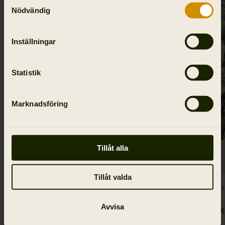
Nödvändig
Inställningar
Statistik
Marknadsföring
Tillåt alla
Tillåt valda
Mountain Hunter Expedition foldable
Mountain 
keps
handske
Avvisa
595.00 SEK
749.00 SEK