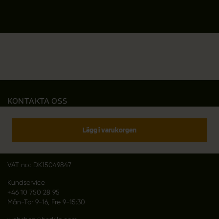
KONTAKTA OSS
Outfit International A/S
Greve Main 10
Lägg i varukorgen
DK 2670 Greve
Denmark
VAT no.: DK15049847
Kundservice
+46 10 750 28 95
Mån-Tor 9-16, Fre 9-15:30