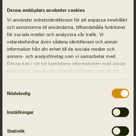
Denna webbplats använder cookies
Vi använder enhetsidentifierare för att anpassa innehållet
och annonserna till användarna, tillhandahålla funktioner
för sociala medier och analysera vår trafik. Vi
vidarebefordrar även sådana identifierare och annan
information från din enhet till de sociala medier och
annons- och analysföretag som vi samarbetar med.
Dessa kan i sin tur kombinera informationen med annan
information som du har tillhandahållit eller som de har
Inskickad av:
@siwy_on_the_hunt
samlat in när du har använt deras tjänster.
Samtyckesval
Nödvändig
Inställningar
Statistik