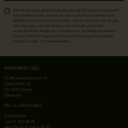
Genom att klicka på skicka godkänner jag att ta emot nyhetsbrev
från Härkila om jakt: nyheter om jaktutrustning och artiklar samt
tillfälliga erbjudanden om produkter. Jag är medveten om att jag
kan säga upp prenumerationen när som helst genom att
använda länken längst ner i nyhetsbrevet. Samtidigt accepterar
jag att Härkila får lagra och använda mina uppgifter i enlighet
med vår cookie- och sekretesspolicy.
KONTAKTA OSS
Outfit International A/S
Greve Main 10
DK 2670 Greve
Denmark
VAT no.: DK15049847
Kundservice
+46 10 750 28 95
Mån-Tor 9-16, Fre 9-15:30