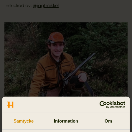
Inskickad av:
@jagtmikkel
Samtycke
Information
Om