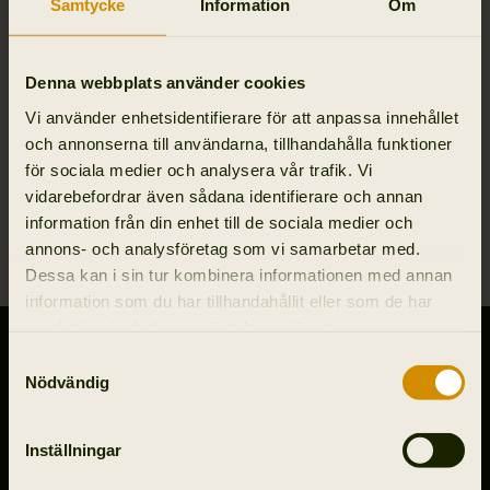
Samtycke
Information
Om
Hur hittar jag rätt storlek?
Denna webbplats använder cookies
Hur kan jag annullera min beställning?
Vi använder enhetsidentifierare för att anpassa innehållet
och annonserna till användarna, tillhandahålla funktioner
för sociala medier och analysera vår trafik. Vi
Min voucher/presentkortskod fungerar inte.
vidarebefordrar även sådana identifierare och annan
information från din enhet till de sociala medier och
Jag har inte fått min beställning.
annons- och analysföretag som vi samarbetar med.
Dessa kan i sin tur kombinera informationen med annan
information som du har tillhandahållit eller som de har
samlat in när du har använt deras tjänster.
KONTAKTA OSS
Samtyckesval
Nödvändig
Outfit International A/S
Greve Main 10
DK 2670 Greve
Inställningar
Denmark