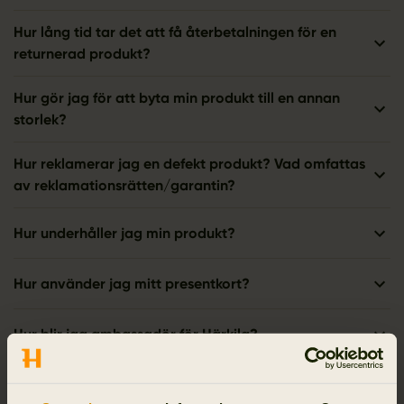
Hur lång tid tar det att få återbetalningen för en
returnerad produkt?
Hur gör jag för att byta min produkt till en annan
storlek?
Hur reklamerar jag en defekt produkt? Vad omfattas
av reklamationsrätten/garantin?
Hur underhåller jag min produkt?
Hur använder jag mitt presentkort?
Hur blir jag ambassadör för Härkila?
Jag har angett fel adressuppgifter på min
beställning. Vad gör jag?