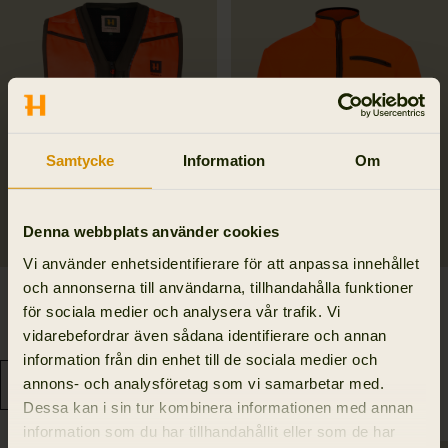
Samtycke
Information
Om
Denna webbplats använder cookies
Vi använder enhetsidentifierare för att anpassa innehållet
och annonserna till användarna, tillhandahålla funktioner
Wildboar Pro Blaze
Wildboar Pro Blaze
för sociala medier och analysera vår trafik. Vi
waistcoat
fleecejacka
vidarebefordrar även sådana identifierare och annan
2 195.00 SEK
1 849.95 SEK
information från din enhet till de sociala medier och
annons- och analysföretag som vi samarbetar med.
Dessa kan i sin tur kombinera informationen med annan
information som du har tillhandahållit eller som de har