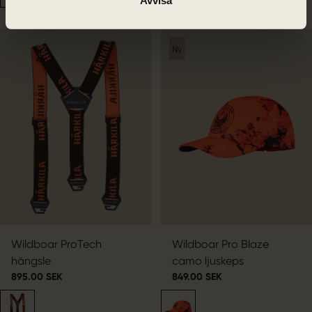
Avvisa
Ny
Wildboar ProTech
Wildboar Pro Blaze
hängsle
camo ljuskeps
895.00 SEK
849.00 SEK