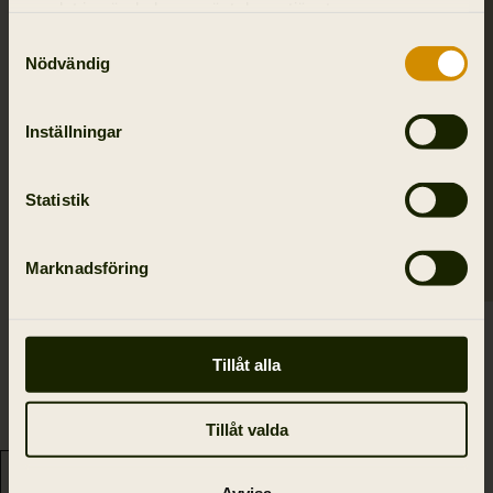
samlat in när du har använt deras tjänster.
SALE
Samtyckesval
Nödvändig
Inställningar
Statistik
Marknadsföring
Wildboar Pro camo
Wildboar ProTech bälte
fleece jacka
399.00 SEK
Tillåt alla
1 676.50 SEK
2 395.00 SEK
Tillåt valda
Spara 718.50 SEK