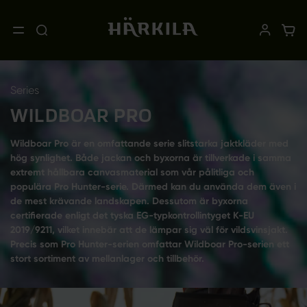
Series
WILDBOAR PRO
Wildboar Pro är en omfattande serie slitstarka jaktkläder med
hög synlighet. Både jackan och byxorna är tillverkade i samma
extremt hållbara canvasmaterial som vår pålitliga och
populära Pro Hunter-serie. Därmed kan du använda dem även i
de mest krävande landskapen. Dessutom är byxorna
certifierade enligt det tyska EG-typkontrollintyget K-EU
2019/9211, vilket innebär att de lämpar sig väl för vildsvinsjakt.
Precis som Pro Hunter-serien omfattar Wildboar Pro-serien ett
stort sortiment av mellanlager och tillbehör.