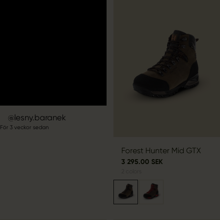
Inlägg
lesny.baranek
För 3 veckor sedan
publicerat
av
Forest Hunter Mid GTX
3 295.00 SEK
2
colors