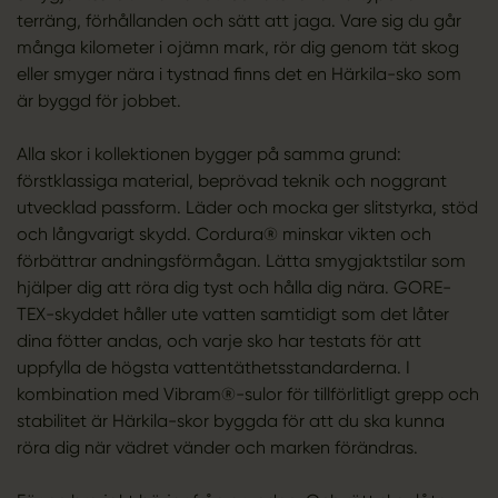
terräng, förhållanden och sätt att jaga. Vare sig du går
många kilometer i ojämn mark, rör dig genom tät skog
eller smyger nära i tystnad finns det en Härkila-sko som
är byggd för jobbet.
Alla skor i kollektionen bygger på samma grund:
förstklassiga material, beprövad teknik och noggrant
utvecklad passform. Läder och mocka ger slitstyrka, stöd
och långvarigt skydd. Cordura® minskar vikten och
förbättrar andningsförmågan. Lätta smygjaktstilar som
hjälper dig att röra dig tyst och hålla dig nära. GORE-
TEX-skyddet håller ute vatten samtidigt som det låter
dina fötter andas, och varje sko har testats för att
uppfylla de högsta vattentäthetsstandarderna. I
kombination med Vibram®-sulor för tillförlitligt grepp och
stabilitet är Härkila-skor byggda för att du ska kunna
röra dig när vädret vänder och marken förändras.