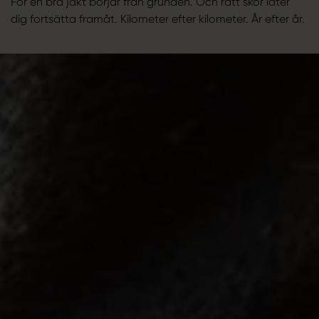
För en bra jakt börjar från grunden. Och rätt skor låter
dig fortsätta framåt. Kilometer efter kilometer. År efter år.