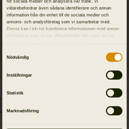
för sociala medier och analysera vår trafik. Vi
vidarebefordrar även sådana identifierare och annan
information från din enhet till de sociala medier och
annons- och analysföretag som vi samarbetar med.
Dessa kan i sin tur kombinera informationen med annan
information som du har tillhandahållit eller som de har
samlat in när du har använt deras tjänster.
Samtyckesval
Nödvändig
Inställningar
Visent 2.0 GTX
Pro Hunter Ledge 2.0
Statistik
6 995.00 SEK
GTX
3 695.00 SEK
Marknadsföring