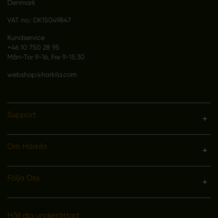
Denmark
VAT no.: DK15049847
Kundservice
+46 10 750 28 95
Mån-Tor 9-16, Fre 9-15:30
webshop@harkila.com
Support
Om Härkila
Följa Oss
Håll dig underrättad