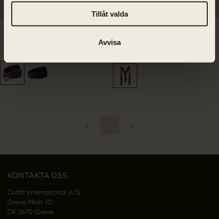
Tillåt valda
Arvak Läder bälte
Wildboar ProTech
Avvisa
895.00 SEK
hängsle
2
colors
895.00 SEK
1
KONTAKTA OSS
Outfit International A/S
Greve Main 10
DK 2670 Greve