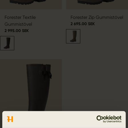
Forester Textile
Forester Zip Gummistövel
Gummistövel
2 695.00 SEK
2 995.00 SEK