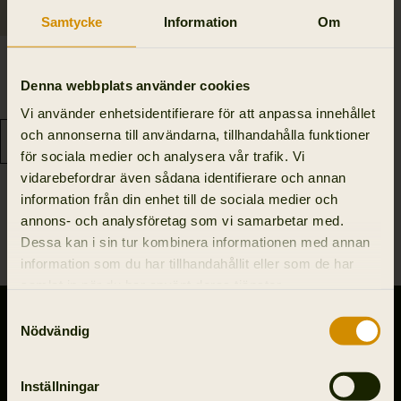
Samtycke
Information
Om
Forester Gusset
Gummistövel
Denna webbplats använder cookies
2 495.00 SEK
Vi använder enhetsidentifierare för att anpassa innehållet
och annonserna till användarna, tillhandahålla funktioner
för sociala medier och analysera vår trafik. Vi
vidarebefordrar även sådana identifierare och annan
information från din enhet till de sociala medier och
annons- och analysföretag som vi samarbetar med.
1
Dessa kan i sin tur kombinera informationen med annan
information som du har tillhandahållit eller som de har
samlat in när du har använt deras tjänster.
Samtyckesval
KONTAKTA OSS
Nödvändig
Outfit International A/S
Greve Main 10
Inställningar
DK 2670 Greve