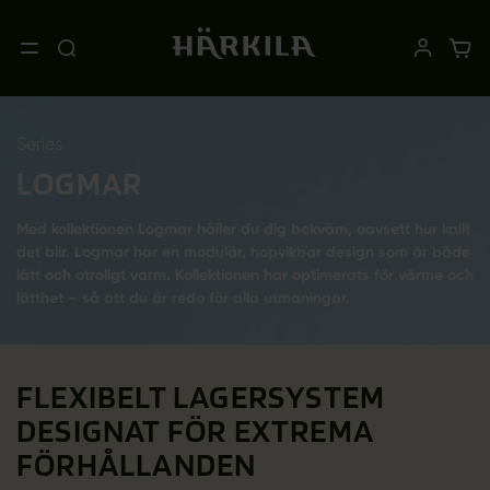
Series
LOGMAR
Med kollektionen Logmar håller du dig bekväm, oavsett hur kallt
det blir. Logmar har en modulär, hopvikbar design som är både
lätt och otroligt varm. Kollektionen har optimerats för värme och
lätthet – så att du är redo för alla utmaningar.
FLEXIBELT LAGERSYSTEM
DESIGNAT FÖR EXTREMA
FÖRHÅLLANDEN