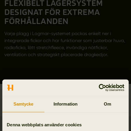
FLEXIBELT LAGERSYSTEM
DESIGNAT FÖR EXTREMA
FÖRHÅLLANDEN
Varje plagg i Logmar-systemet packas enkelt ner i
integrerade fickor och har funktioner som justerbar huva,
radioficka, lätt stretchfleece, invändiga nätfickor,
ventilation och strategiskt placerade dragkedjor.
Filter
& Sortera efter
Samtycke
Information
Om
Denna webbplats använder cookies