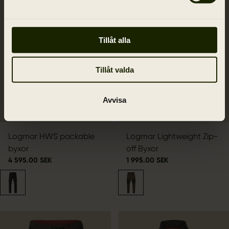
Tillåt alla
Tillåt valda
Avvisa
Logmar HWS packable
Logmar Lightweight Zip-
byxor
off Byxor
4 595.00 SEK
1 995.00 SEK