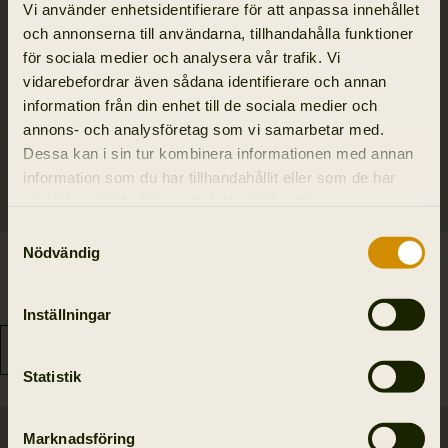
Vi använder enhetsidentifierare för att anpassa innehållet
och annonserna till användarna, tillhandahålla funktioner
för sociala medier och analysera vår trafik. Vi
vidarebefordrar även sådana identifierare och annan
information från din enhet till de sociala medier och
annons- och analysföretag som vi samarbetar med.
Dessa kan i sin tur kombinera informationen med annan
information som du har tillhandahållit eller som de har
samlat in när du har använt deras tjänster.
Samtyckesval
Nödvändig
Logmar Insulated
Logmar HWS packable
Packble huvjacka
jacka
3 795.00 SEK
6 295.00 SEK
Inställningar
Statistik
Marknadsföring