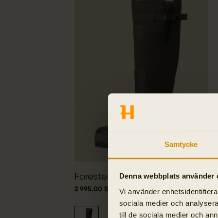
Samtycke
Forester Textile Gummistövel
Denna webbplats använder 
2 995.00 SEK
Vi använder enhetsidentifierar
sociala medier och analysera 
till de sociala medier och a