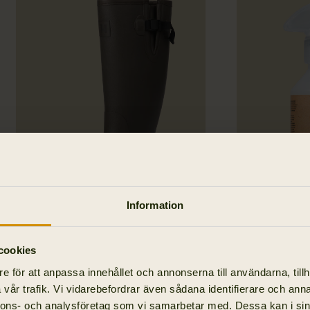
Information
Forester Gusset Gummistövel
Härkila Ru
cookies
2 495.00 SEK
275.00 SEK
e för att anpassa innehållet och annonserna till användarna, tillh
vår trafik. Vi vidarebefordrar även sådana identifierare och anna
nnons- och analysföretag som vi samarbetar med. Dessa kan i sin