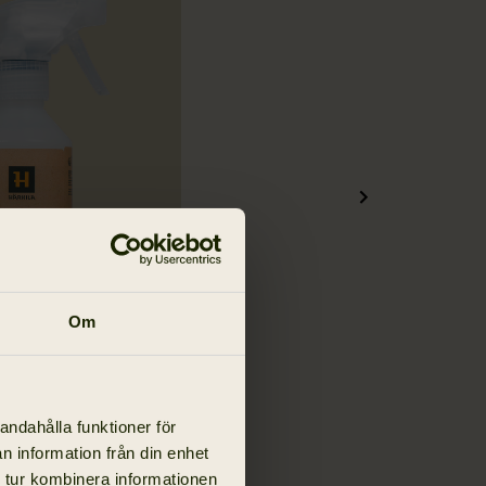
Om
bber Care
andahålla funktioner för
n information från din enhet
 tur kombinera informationen