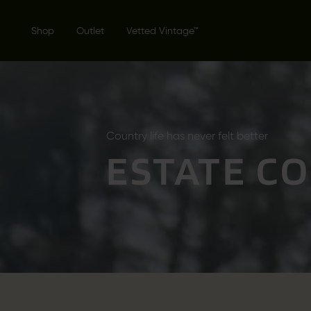
Shop
Outlet
Vetted Vintage™
Country life has never felt better
ESTATE C