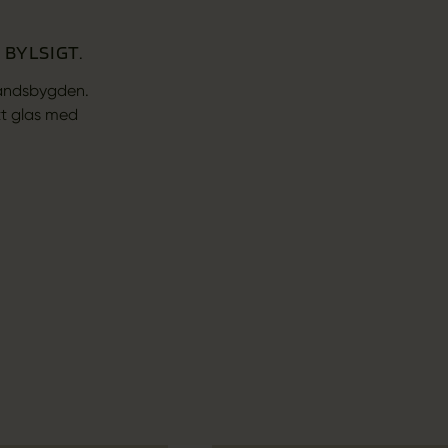
BYLSIGT.
 landsbygden.
tt glas med