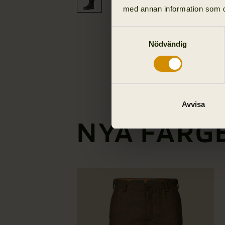
med annan information som du 
Samtyckesval
Nödvändig
Avvisa
NYA FÄRG