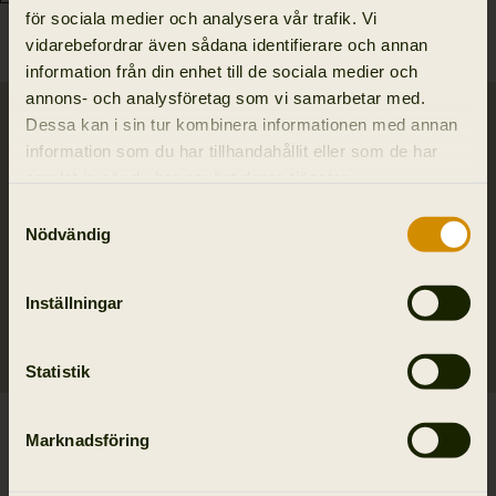
för sociala medier och analysera vår trafik. Vi
vidarebefordrar även sådana identifierare och annan
information från din enhet till de sociala medier och
annons- och analysföretag som vi samarbetar med.
SALE
SALE
Dessa kan i sin tur kombinera informationen med annan
information som du har tillhandahållit eller som de har
samlat in när du har använt deras tjänster.
Samtyckesval
Nödvändig
Inställningar
Statistik
Annaboda 2.0 HSP
Annaboda 2.0 HSP
Marknadsföring
stickat tröja
stickat tröja
2 936.50 SEK
2 936.50 SEK