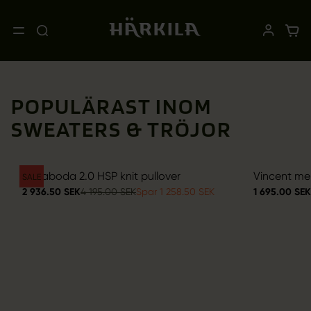
POPULÄRAST INOM
SWEATERS & TRÖJOR
Annaboda 2.0 HSP knit pullover
Vincent mer
SALE
2 936.50 SEK
4 195.00 SEK
Spar 1 258.50 SEK
1 695.00 SEK