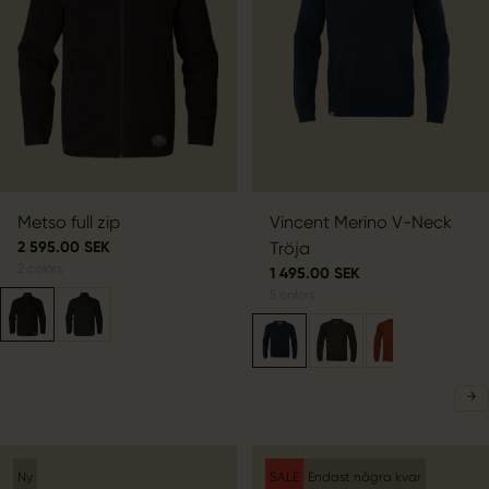
Metso full zip
Vincent Merino V-Neck
2 595.00 SEK
Tröja
2
colors
1 495.00 SEK
5
colors
Ny
SALE
Endast några kvar