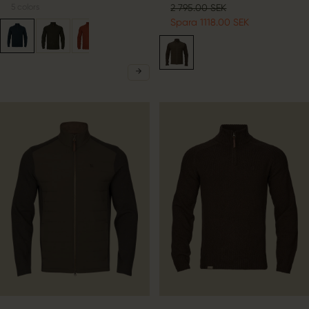
5
colors
2 795.00 SEK
Spara 1118.00 SEK