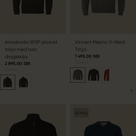
Annaboda WSP stickad
Vincent Merino V-Neck
tröja med halv
Tröja
dragkedja
1 495.00 SEK
5
colors
2 895.00 SEK
2
colors
Ny färg