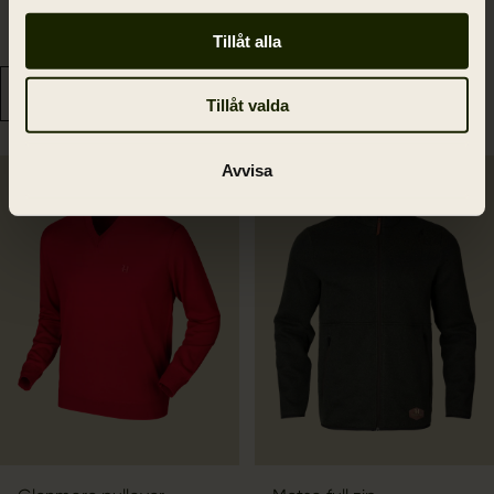
4 195.00 SEK
4 195.00 SEK
Spara 1258.50 SEK
Spara 1258.50 SEK
Tillåt alla
2
colors
2
colors
Tillåt valda
Avvisa
SALE
SALE