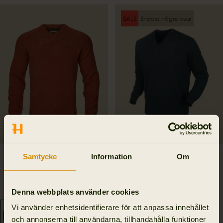
SALE
Endast några kvar
Samtycke
Information
Om
Vincent Merino V-Neck
Glenmore pullover
Tröja
976.50 SEK
1 395.00 SEK
1 495.00 SEK
Spara 418.50 SEK
Denna webbplats använder cookies
5
colors
3
colors
Vi använder enhetsidentifierare för att anpassa innehållet
och annonserna till användarna, tillhandahålla funktioner