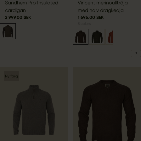
Sandhem Pro Insulated
Vincent merinoulltröja
cardigan
med halv dragkedja
2 999.00 SEK
1 695.00 SEK
5
colors
Ny färg