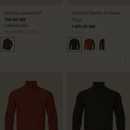
Härkila sweatshirt
Vincent Merino V-Neck
906.50 SEK
Tröja
1 295.00 SEK
1 495.00 SEK
Spara 388.50 SEK
5
colors