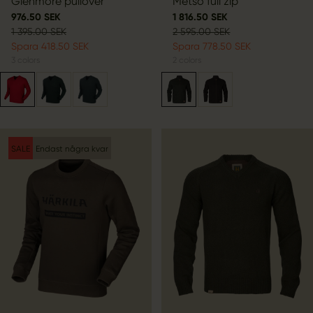
Glenmore pullover
Metso full zip
976.50 SEK
1 816.50 SEK
1 395.00 SEK
2 595.00 SEK
Spara 418.50 SEK
Spara 778.50 SEK
3
colors
2
colors
SALE
Endast några kvar