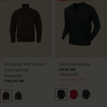
Annaboda WSP stickad
Glenmore pullover
tröja med halv
976.50 SEK
1 395.00 SEK
dragkedja
Spara 418.50 SEK
2 895.00 SEK
3
colors
2
colors