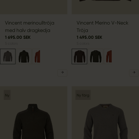
Vincent merinoulltröja
Vincent Merino V-Neck
med halv dragkedja
Tröja
1 695.00 SEK
1 495.00 SEK
5
colors
5
colors
Ny
Ny färg