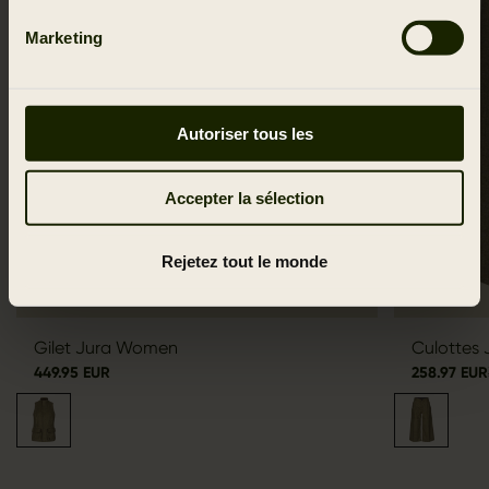
Marketing
Autoriser tous les
Accepter la sélection
Rejetez tout le monde
Gilet Jura Women
Culottes
449.95 EUR
258.97 EUR