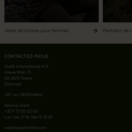
Veste de chasse pour femmes
Pantalon de 
CONTACTEZ-NOUS
Outfit International A/S
Greve Main 10
DK 2670 Greve
Denmark
VAT no.: DK15049847
Service client
+33 9 73 05 02 50
Lun-Jeu 9-16, Ven 9-15:30
webshop@harkila.com