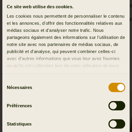
Veste Deer Stalker camo HWS Women
Deer Sta
Ce site web utilise des cookies.
499.99 EUR
Women
Les cookies nous permettent de personnaliser le contenu
399.95 EUR
et les annonces, d'offrir des fonctionnalités relatives aux
médias sociaux et d'analyser notre trafic. Nous
partageons également des informations sur l'utilisation de
notre site avec nos partenaires de médias sociaux, de
publicité et d'analyse, qui peuvent combiner celles-ci
avec d'autres informations que vous leur avez fournies
ou qu'ils ont collectées lors de votre utilisation de leurs
JURA GTX WOMEN
services.
Sélection
Nécessaires
du
consentement
SALE
Préférences
Statistiques