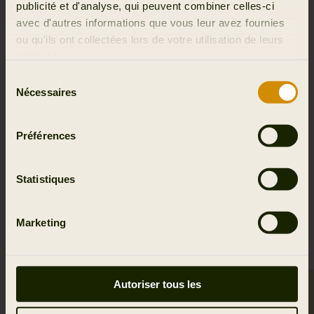
publicité et d'analyse, qui peuvent combiner celles-ci
Détails et fonctionnalités
avec d'autres informations que vous leur avez fournies
ou qu'ils ont collectées lors de votre utilisation de leurs
services.
Activité et climat
Sélection
Nécessaires
du
Tissus
consentement
Préférences
Reviews
Statistiques
VÊTEMENTS SIMILAIRES
Marketing
Autoriser tous les