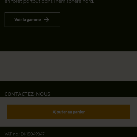
en forêt partout dans l'hémisphère nord.
Voir la gamme
CONTACTEZ-NOUS
Outfit International A/S
Greve Main 10
Ajouter au panier
DK 2670 Greve
Denmark
VAT no.: DK15049847