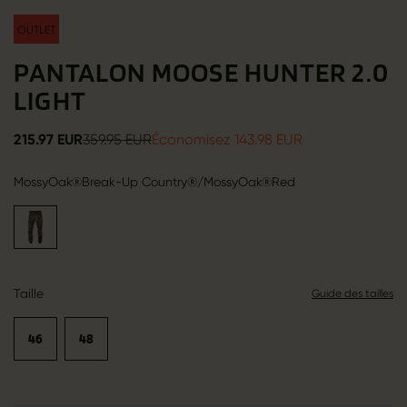
OUTLET
PANTALON MOOSE HUNTER 2.0
LIGHT
215.97 EUR
359.95 EUR
Économisez 143.98 EUR
MossyOak®Break-Up Country®/MossyOak®Red
Taille
Guide des tailles
46
48