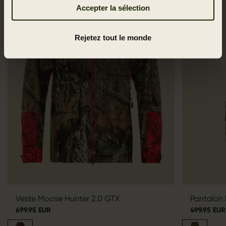
Accepter la sélection
Rejetez tout le monde
Veste Moose Hunter 2.0 GTX
Pantalon
699.95 EUR
499.95 EUR