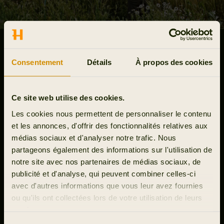
VOICI RAGNAR, LE PREMIER
Consentement
Détails
À propos des cookies
SUR LES PREMIERS SECOURS
Conçu pour une efficacité maximale, son design épuré et
Ce site web utilise des cookies.
compact possède tous les essentiels pour faire face aux
Les cookies nous permettent de personnaliser le contenu
urgences. Coupures, écorchures, entorse ou autre
et les annonces, d'offrir des fonctionnalités relatives aux
blessure mineure... Ce kit vous assure de pouvoir faire le
médias sociaux et d'analyser notre trafic. Nous
nécessaire sans perdre une minute.
partageons également des informations sur l'utilisation de
notre site avec nos partenaires de médias sociaux, de
Découvrir Sac à dos de premiers secours Ragnar
publicité et d'analyse, qui peuvent combiner celles-ci
avec d'autres informations que vous leur avez fournies
ou qu'ils ont collectées lors de votre utilisation de leurs
services.