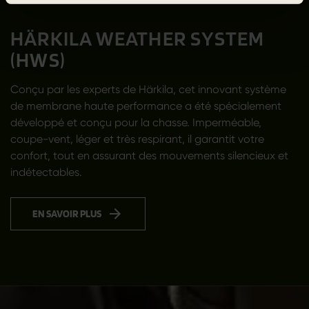
HÄRKILA WEATHER SYSTEM
(HWS)
Conçu par les experts de Härkila, cet innovant système
de membrane haute performance a été spécialement
développé et conçu pour la chasse. Imperméable,
coupe-vent, léger et très respirant, il garantit votre
confort, tout en assurant des mouvements silencieux et
indétectables.
EN SAVOIR PLUS