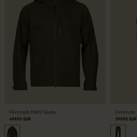
Finnmark HWS Veste
Finnmark
499.95 EUR
399.95 EUR