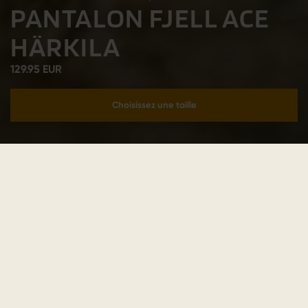
PANTALON FJELL ACE
HÄRKILA
129.95 EUR
Choisissez une taille
Ajouter au panier