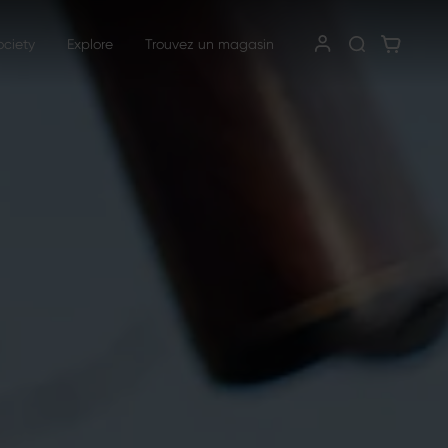
ociety
Explore
Trouvez un magasin