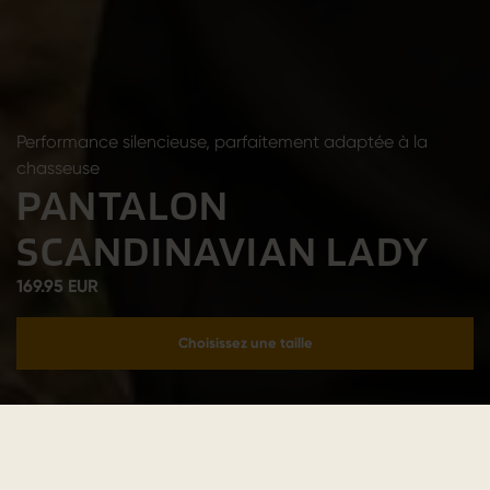
Performance silencieuse, parfaitement adaptée à la
chasseuse
PANTALON
SCANDINAVIAN LADY
169.95 EUR
Choisissez une taille